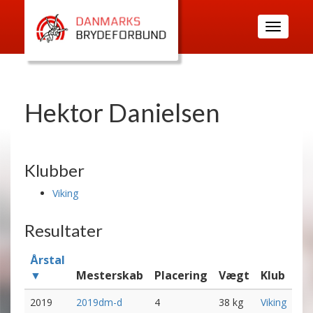
Toggle
navigatio
Hektor Danielsen
Klubber
Viking
Resultater
Årstal
▼
Mesterskab
Placering
Vægt
Klub
2019
2019dm-d
4
38 kg
Viking