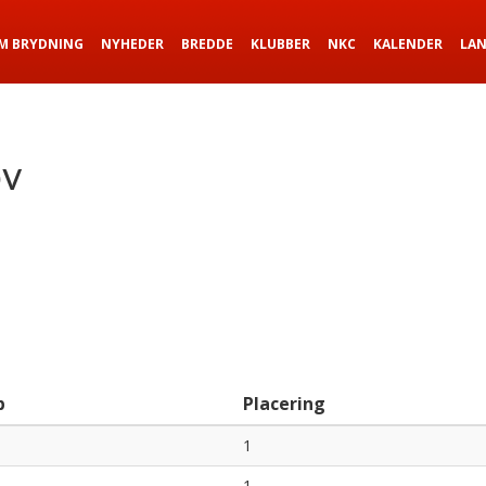
M BRYDNING
NYHEDER
BREDDE
KLUBBER
NKC
KALENDER
LA
v
b
Placering
1
1