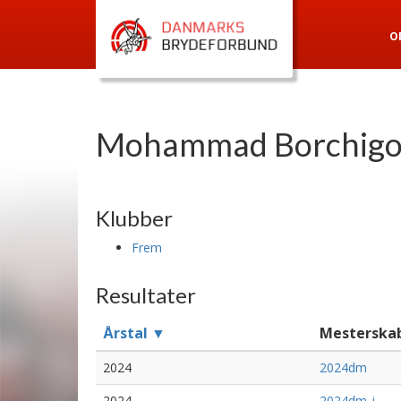
O
Mohammad Borchigo
Klubber
Frem
Resultater
Årstal ▼
Mesterska
2024
2024dm
2024
2024dm-j