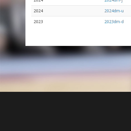
2024
2024dm-u
2023
2023dm-d