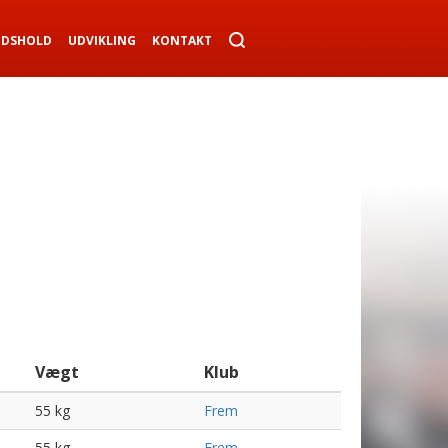
NDSHOLD
UDVIKLING
KONTAKT
Vægt
Klub
55 kg
Frem
55 kg
Frem