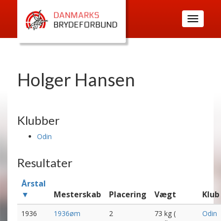
Toggle
navigatio
Holger Hansen
Klubber
Odin
Resultater
Årstal
▼
Mesterskab
Placering
Vægt
Klub
1936
1936øm
2
73 kg (
Odin