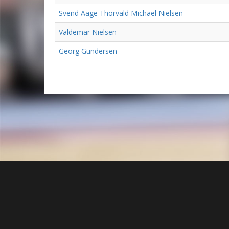
Svend Aage Thorvald Michael Nielsen
Valdemar Nielsen
Georg Gundersen