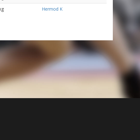
kg
Hermod K