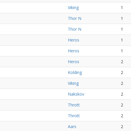
Viking
1
Thor N
1
Thor N
1
Heros
1
Heros
1
Heros
2
Kolding
2
Viking
2
Nakskov
2
Thrott
2
Thrott
2
Aars
2