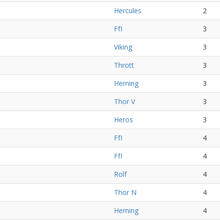
Hercules
2
FfI
3
Viking
3
Thrott
3
Herning
3
Thor V
3
Heros
3
FfI
4
FfI
4
Rolf
4
Thor N
4
Herning
4