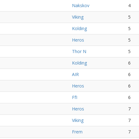
Nakskov
4
Viking
5
Kolding
5
Heros
5
Thor N
5
Kolding
6
AIR
6
Heros
6
FfI
6
Heros
7
Viking
7
Frem
7