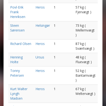
Povl-Erik
Heros
1
57 kg (
Frank
Fjervægt )
Henriksen
Steen
Helsingør
1
73 kg (
Sørensen
Mellemvægt
)
Richard Olsen
Heros
1
87 kg (
Sværtvægt )
Henning
Ursus
1
48 kg (
Holte
Fluevægt )
Tonny
Heros
1
52 kg (
Petersen
Bantamvægt
)
Kurt Walter
Heros
1
67 kg (
Lyngh
Weltervægt )
Madsen