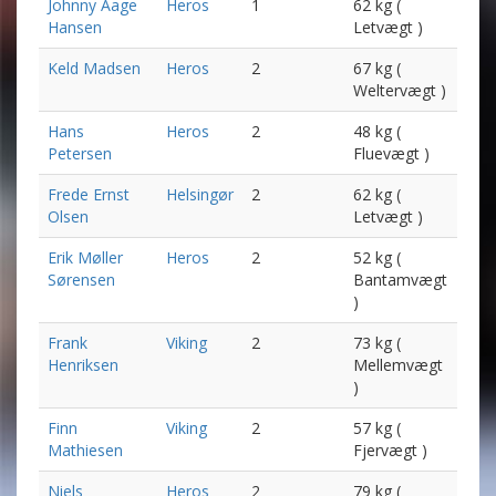
Johnny Aage
Heros
1
62 kg (
Hansen
Letvægt )
Keld Madsen
Heros
2
67 kg (
Weltervægt )
Hans
Heros
2
48 kg (
Petersen
Fluevægt )
Frede Ernst
Helsingør
2
62 kg (
Olsen
Letvægt )
Erik Møller
Heros
2
52 kg (
Sørensen
Bantamvægt
)
Frank
Viking
2
73 kg (
Henriksen
Mellemvægt
)
Finn
Viking
2
57 kg (
Mathiesen
Fjervægt )
Niels
Heros
2
79 kg (