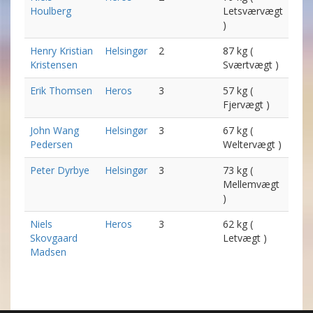
Houlberg
Letsværvægt
)
Henry Kristian
Helsingør
2
87 kg (
Kristensen
Sværtvægt )
Erik Thomsen
Heros
3
57 kg (
Fjervægt )
John Wang
Helsingør
3
67 kg (
Pedersen
Weltervægt )
Peter Dyrbye
Helsingør
3
73 kg (
Mellemvægt
)
Niels
Heros
3
62 kg (
Skovgaard
Letvægt )
Madsen