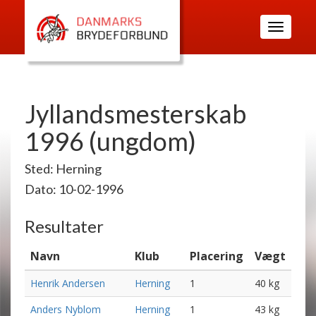
Toggle
navigatio
Jyllandsmesterskab
1996 (ungdom)
Sted: Herning
Dato: 10-02-1996
Resultater
Navn
Klub
Placering
Vægt
Henrik Andersen
Herning
1
40 kg
Anders Nyblom
Herning
1
43 kg