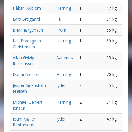
Håkan Nyblom
Herning
1
47 kg
Lars Brogaard
FfI
1
51 kg
Brian Jørgensen
Frem
1
55 kg
Kell Pradsgaard
Herning
1
60 kg
Christensen
Allan Gylvig
Aabenraa
1
65 kg
Rasmussen
Danni Nielsen
Herning
1
70 kg
Jesper Sigenstrøm
Jyden
2
55 kg
Nielsen
Michael Gehlert
Herning
2
51 kg
Jensen
Jouni Møller
Jyden
2
47 kg
Rantaniemi