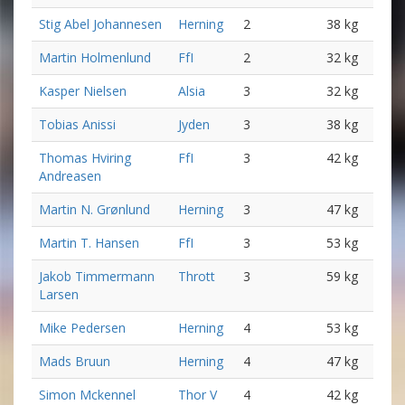
Stig Abel Johannesen
Herning
2
38 kg
Martin Holmenlund
FfI
2
32 kg
Kasper Nielsen
Alsia
3
32 kg
Tobias Anissi
Jyden
3
38 kg
Thomas Hviring
FfI
3
42 kg
Andreasen
Martin N. Grønlund
Herning
3
47 kg
Martin T. Hansen
FfI
3
53 kg
Jakob Timmermann
Thrott
3
59 kg
Larsen
Mike Pedersen
Herning
4
53 kg
Mads Bruun
Herning
4
47 kg
Simon Mckennel
Thor V
4
42 kg