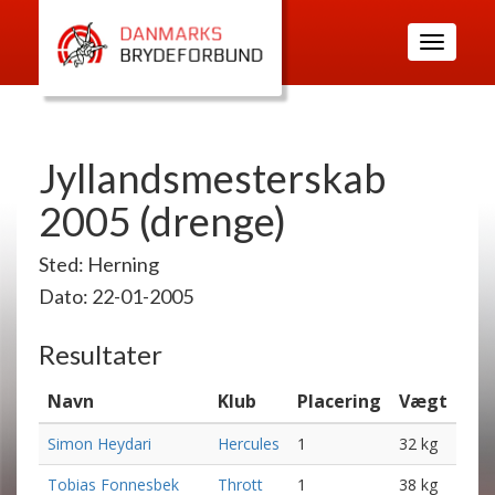
Toggle
navigatio
Jyllandsmesterskab
2005 (drenge)
Sted: Herning
Dato: 22-01-2005
Resultater
Navn
Klub
Placering
Vægt
Simon Heydari
Hercules
1
32 kg
Tobias Fonnesbek
Thrott
1
38 kg