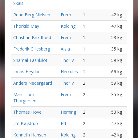
Skals
Rune Berg Nielsen
Frem
1
42 kg
Thorkild May
Kolding
1
47 kg
Christian Brix Roed
Frem
1
53 kg
Frederik Gillesberg
Alsia
1
35 kg
Shamal Tashkilot
Thor V
1
59 kg
Jonas Heydari
Hercules
1
66 kg
Anders Nedergaard
Thor V
2
59 kg
Marc Tom
Frem
2
35 kg
Thorgersen
Thomas Hove
Herning
2
53 kg
Jim Bøjstrup
FfI
2
47 kg
Kenneth Hansen
Kolding
2
42 kg