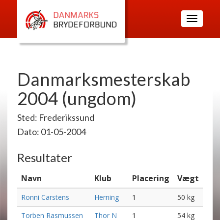
Toggle
navigatio
Danmarksmesterskab
2004 (ungdom)
Sted: Frederikssund
Dato: 01-05-2004
Resultater
Navn
Klub
Placering
Vægt
Ronni Carstens
Herning
1
50 kg
Torben Rasmussen
Thor N
1
54 kg