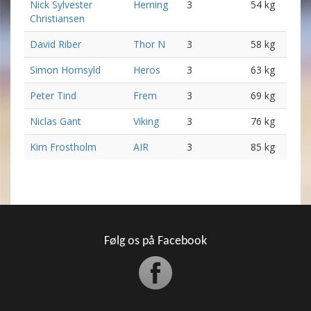
Nick Sylvester
Herning
3
54 kg
Christiansen
David Riber
Thor N
3
58 kg
Simon Hornsyld
Heros
3
63 kg
Peter Tind
Frem
3
69 kg
Niclas Gant
Viking
3
76 kg
Kim Frostholm
AIR
3
85 kg
Følg os på Facebook