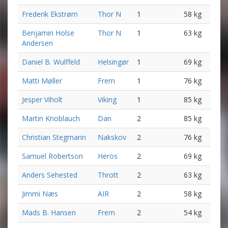
Frederik Ekstrøm
Thor N
1
58 kg
Benjamin Holse
Thor N
1
63 kg
Andersen
Daniel B. Wulffeld
Helsingør
1
69 kg
Matti Møller
Frem
1
76 kg
Jesper Viholt
Viking
1
85 kg
Martin Knoblauch
Dan
2
85 kg
Christian Stegmann
Nakskov
2
76 kg
Samuel Robertson
Heros
2
69 kg
Anders Sehested
Thrott
2
63 kg
Jimmi Næs
AIR
2
58 kg
Mads B. Hansen
Frem
2
54 kg