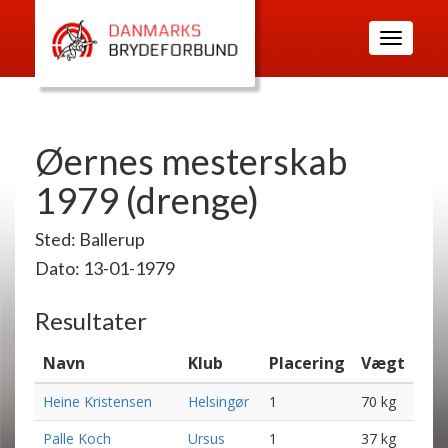
Toggle
navigatio
Øernes mesterskab
1979 (drenge)
Sted: Ballerup
Dato: 13-01-1979
Resultater
Navn
Klub
Placering
Vægt
Heine Kristensen
Helsingør
1
70 kg
Palle Koch
Ursus
1
37 kg