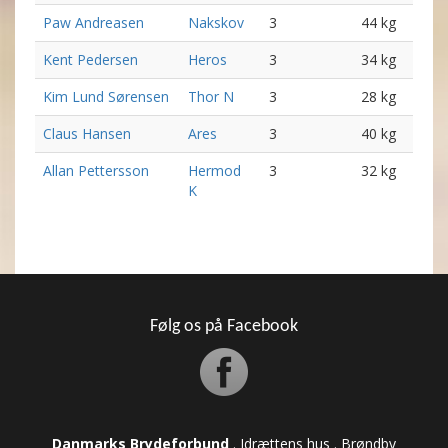
Paw Andreasen
Nakskov
3
44 kg
Kent Pedersen
Heros
3
34 kg
Kim Lund Sørensen
Thor N
3
28 kg
Claus Hansen
Ares
3
40 kg
Allan Pettersson
Hermod
3
32 kg
K
Følg os på Facebook
Danmarks Brydeforbund
. Idrættens hus . Brøndby