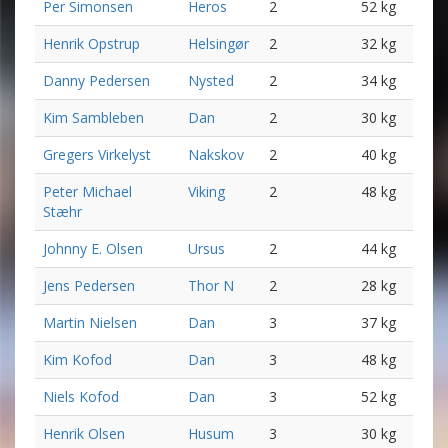
Per Simonsen
Heros
2
52 kg
Henrik Opstrup
Helsingør
2
32 kg
Danny Pedersen
Nysted
2
34 kg
Kim Sambleben
Dan
2
30 kg
Gregers Virkelyst
Nakskov
2
40 kg
Peter Michael
Viking
2
48 kg
Stæhr
Johnny E. Olsen
Ursus
2
44 kg
Jens Pedersen
Thor N
2
28 kg
Martin Nielsen
Dan
3
37 kg
Kim Kofod
Dan
3
48 kg
Niels Kofod
Dan
3
52 kg
Henrik Olsen
Husum
3
30 kg