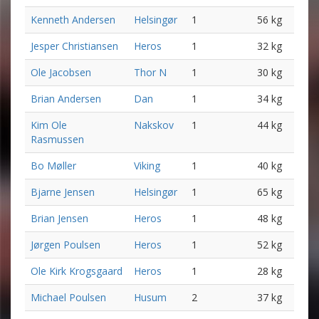
Kenneth Andersen
Helsingør
1
56 kg
Jesper Christiansen
Heros
1
32 kg
Ole Jacobsen
Thor N
1
30 kg
Brian Andersen
Dan
1
34 kg
Kim Ole
Nakskov
1
44 kg
Rasmussen
Bo Møller
Viking
1
40 kg
Bjarne Jensen
Helsingør
1
65 kg
Brian Jensen
Heros
1
48 kg
Jørgen Poulsen
Heros
1
52 kg
Ole Kirk Krogsgaard
Heros
1
28 kg
Michael Poulsen
Husum
2
37 kg