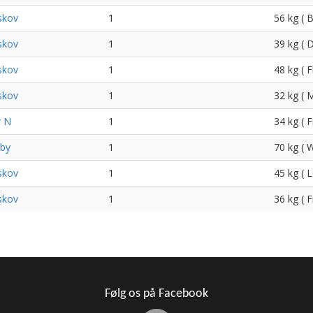
skov
1
56 kg (
skov
1
39 kg ( 
skov
1
48 kg ( 
skov
1
32 kg ( 
r N
1
34 kg ( 
by
1
70 kg ( 
skov
1
45 kg ( 
skov
1
36 kg ( 
Følg os på Facebook