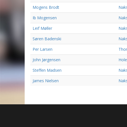
Mogens Brodt
Nak
Ib Mogensen
Nak
Leif Møller
Nak
Søren Badenski
Nak
Per Larsen
Tho
John Jørgensen
Hole
Steffen Madsen
Nak
James Nielsen
Nak