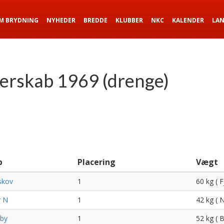
M BRYDNING
NYHEDER
BREDDE
KLUBBER
NKC
KALENDER
LA
terskab 1969 (drenge)
b
Placering
Vægt
skov
1
60 kg ( 
r N
1
42 kg ( 
by
1
52 kg (