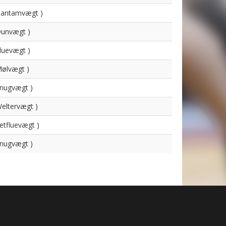
 Bantamvægt )
Dunvægt )
Fluevægt )
Mølvægt )
Fnugvægt )
Weltervægt )
Letfluevægt )
Fnugvægt )