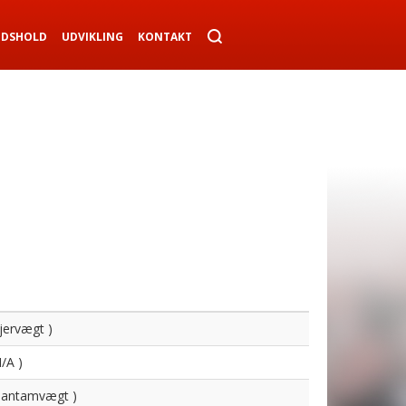
NDSHOLD
UDVIKLING
KONTAKT
Fjervægt )
N/A )
 Bantamvægt )