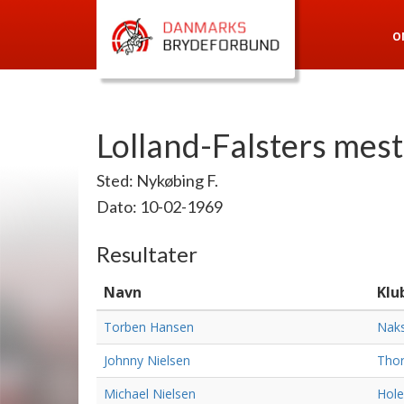
O
Lolland-Falsters mes
Sted: Nykøbing F.
Dato: 10-02-1969
Resultater
Navn
Klu
Torben Hansen
Nak
Johnny Nielsen
Tho
Michael Nielsen
Hole