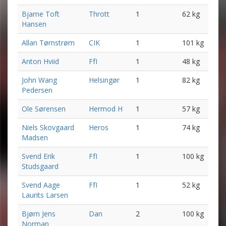
Bjarne Toft
Thrott
1
62 kg
Hansen
Allan Tørnstrøm
CIK
1
101 kg
Anton Hviid
FfI
1
48 kg
John Wang
Helsingør
1
82 kg
Pedersen
Ole Sørensen
Hermod H
1
57 kg
Niels Skovgaard
Heros
1
74 kg
Madsen
Svend Erik
FfI
1
100 kg
Studsgaard
Svend Aage
FfI
1
52 kg
Laurits Larsen
Bjørn Jens
Dan
2
100 kg
Norman