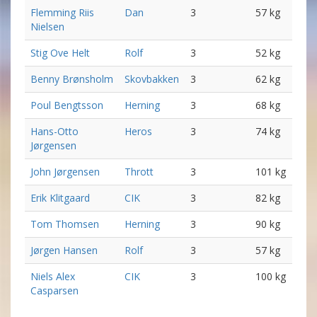
Flemming Riis
Dan
3
57 kg
Nielsen
Stig Ove Helt
Rolf
3
52 kg
Benny Brønsholm
Skovbakken
3
62 kg
Poul Bengtsson
Herning
3
68 kg
Hans-Otto
Heros
3
74 kg
Jørgensen
John Jørgensen
Thrott
3
101 kg
Erik Klitgaard
CIK
3
82 kg
Tom Thomsen
Herning
3
90 kg
Jørgen Hansen
Rolf
3
57 kg
Niels Alex
CIK
3
100 kg
Casparsen