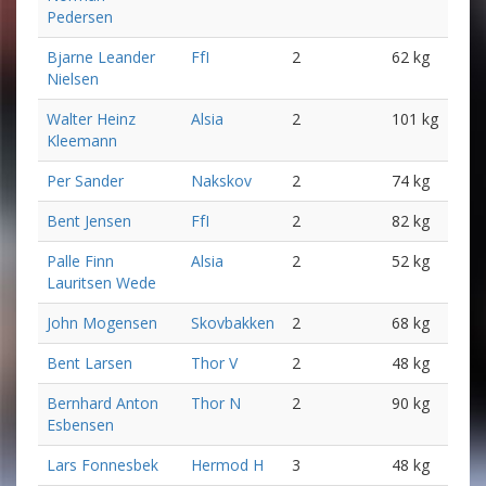
Pedersen
Bjarne Leander
FfI
2
62 kg
Nielsen
Walter Heinz
Alsia
2
101 kg
Kleemann
Per Sander
Nakskov
2
74 kg
Bent Jensen
FfI
2
82 kg
Palle Finn
Alsia
2
52 kg
Lauritsen Wede
John Mogensen
Skovbakken
2
68 kg
Bent Larsen
Thor V
2
48 kg
Bernhard Anton
Thor N
2
90 kg
Esbensen
Lars Fonnesbek
Hermod H
3
48 kg