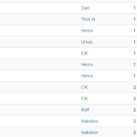
Dan
1
Thor N
1
Heros
1
Ursus
1
CIK
1
Heros
1
Heros
1
CIK
2
CIK
2
Rolf
2
Nakskov
2
Nakskov
2