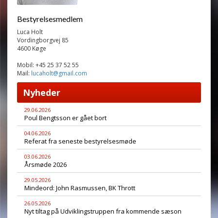
Bestyrelsesmedlem
Luca Holt
Vordingborgvej 85
4600 Køge
Mobil: +45 25 37 52 55
Mail:
lucaholt@gmail.com
Nyheder
29.06.2026
Poul Bengtsson er gået bort
04.06.2026
Referat fra seneste bestyrelsesmøde
03.06.2026
Årsmøde 2026
29.05.2026
Mindeord: John Rasmussen, BK Thrott
26.05.2026
Nyt tiltag på Udviklingstruppen fra kommende sæson