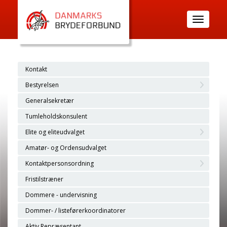
Toggle
navigatio
Kontakt
Bestyrelsen
Generalsekretær
Tumleholdskonsulent
Elite og eliteudvalget
Amatør- og Ordensudvalget
Kontaktpersonsordning
Fristilstræner
Dommere - undervisning
Dommer- / listeførerkoordinatorer
Aktiv Repræsentant