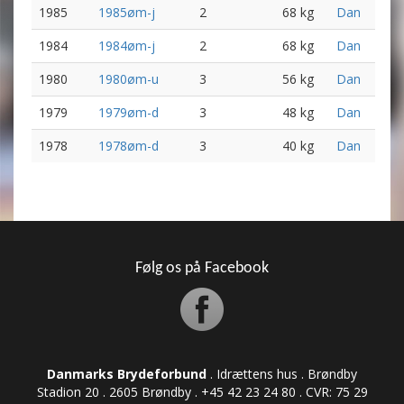
1985
1985øm-j
2
68 kg
Dan
1984
1984øm-j
2
68 kg
Dan
1980
1980øm-u
3
56 kg
Dan
1979
1979øm-d
3
48 kg
Dan
1978
1978øm-d
3
40 kg
Dan
Følg os på Facebook
Danmarks Brydeforbund
. Idrættens hus . Brøndby
Stadion 20 . 2605 Brøndby . +45 42 23 24 80 . CVR: ​​​​​​75 29