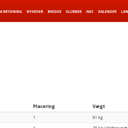
M BRYDNING
NYHEDER
BREDDE
KLUBBER
NKC
KALENDER
LA
Placering
Vægt
1
81 kg
1
70 kg ( Weltervægt