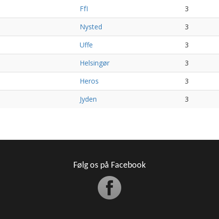
FfI
3
Nysted
3
Uffe
3
Helsingør
3
Heros
3
Jyden
3
Følg os på Facebook