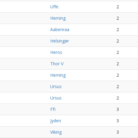
Uffe
2
Herning
2
Aabenraa
2
Helsingør
2
Heros
2
Thor V
2
Herning
2
Ursus
2
Ursus
2
FfI
3
Jyden
3
Viking
3