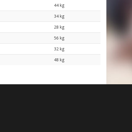
44 kg
34 kg
28 kg
56 kg
32 kg
48 kg