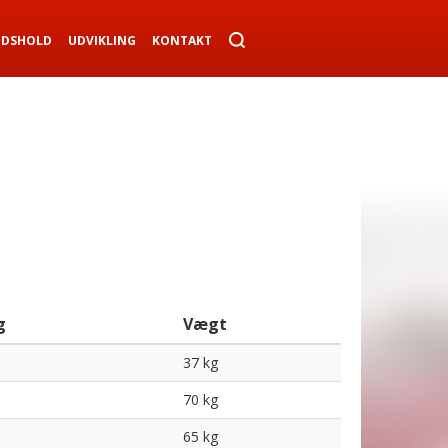
NDSHOLD
UDVIKLING
KONTAKT
g
Vægt
37 kg
70 kg
65 kg