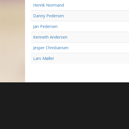
Henrik Normand
Danny Pedersen
Jan Pedersen
Kenneth Andersen
Jesper Christiansen
Lars Møller