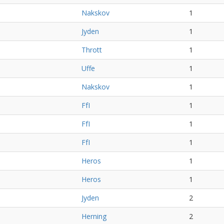
Nakskov
1
Jyden
1
Thrott
1
Uffe
1
Nakskov
1
FfI
1
FfI
1
FfI
1
Heros
1
Heros
1
Jyden
2
Herning
2