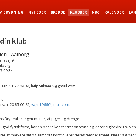
M BRYDNING
NYHEDER
BREDDE
KLUBBER
NKC
KALENDER
LA
 din klub
den - Aalborg
anevej 9
alborg
27 09 34
d:
ulsen, 51 27 09 34, leifpoulsen65@gmail.com.
r:
rsen, 20 85 06 85,
vagn
1966@gmail.com
.
ns Brydeafdelingen mener, at piger og drenge:
r i god fysisk form, har en bedre koncentrationsevne og klarer sig bedre i skolen
ærer at markere sig og samtidig kontrollerer deres temperament, klarer sig bedre