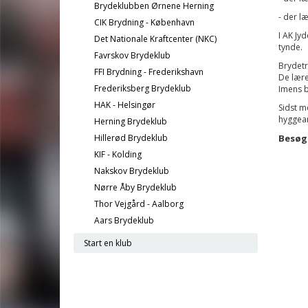
Brydeklubben Ørnene Herning
- der l
CIK Brydning - København
I AK Jy
Det Nationale Kraftcenter (NKC)
tynde.
Favrskov Brydeklub
Brydetr
FFI Brydning - Frederikshavn
De lære
Frederiksberg Brydeklub
Imens b
HAK - Helsingør
Sidst m
hyggear
Herning Brydeklub
Hillerød Brydeklub
Besøg
KIF - Kolding
Nakskov Brydeklub
Nørre Åby Brydeklub
Thor Vejgård - Aalborg
Aars Brydeklub
Start en klub