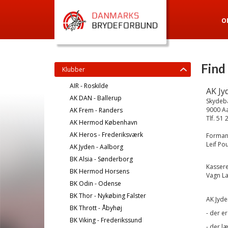
O
Find
Klubber
AIR - Roskilde
AK Jy
AK DAN - Ballerup
Skydeb
9000 A
AK Frem - Randers
Tlf. 51 
AK Hermod København
AK Heros - Frederiksværk
Forman
Leif Po
AK Jyden - Aalborg
BK Alsia - Sønderborg
Kassere
BK Hermod Horsens
Vagn La
BK Odin - Odense
BK Thor - Nykøbing Falster
AK Jyde
BK Thrott - Åbyhøj
- der e
BK Viking - Frederikssund
- der l