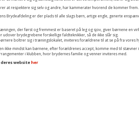
ærer at respektere sig selv og andre, har kammerater hvorend de kommer frem.
dens Brydeafdeling er der plads til alle slags børn, artige engle, generte enspænd
æningen, der først og fremmest er baseret på leg og sjov, giver børnene en virke
r udover brydegrebene forskellige faldteknikker, så de ikke slår sig.
ørnere boltrer sig i træningslokalet, inviteres forældrene til at se på fra vores 
en ikke mindst kan børnene, efter forældrenes accept, komme med til stævner i 
rangementer i klubben, hvor brydernes familie og venner inviteres med.
 deres website
her