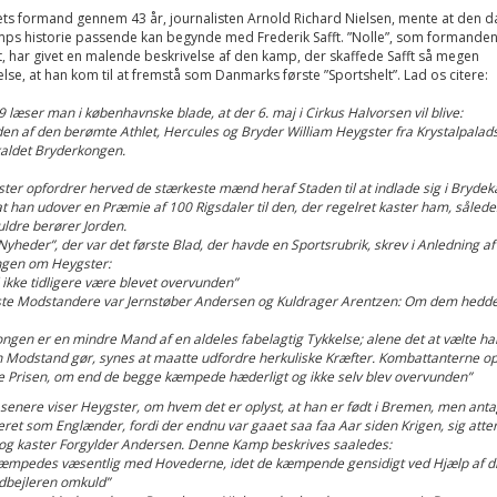
ts formand gennem 43 år, journalisten Arnold Richard Nielsen, mente at den d
ps historie passende kan begynde med Frederik Safft. ”Nolle”, som formande
t, har givet en malende beskrivelse af den kamp, der skaffede Safft så megen
e, at han kom til at fremstå som Danmarks første ”Sportshelt”. Lad os citere:
9 læser man i københavnske blade, at der 6. maj i Cirkus Halvorsen vil blive:
en af den berømte Athlet, Hercules og Bryder William Heygster fra Krystalpalads
kaldet Bryderkongen.
ter opfordrer herved de stærkeste mænd heraf Staden til at indlade sig i Bryd
t han udover en Præmie af 100 Rigsdaler til den, der regelret kaster ham, sålede
ldre berører Jorden.
yheder”, der var det første Blad, der havde en Sportsrubrik, skrev i Anledning af
ngen om Heygster:
 ikke tidligere være blevet overvunden”
te Modstandere var Jernstøber Andersen og Kuldrager Arentzen: Om dem hedder
ngen er en mindre Mand af en aldeles fabelagtig Tykkelse; alene det at vælte h
 Modstand gør, synes at maatte udfordre herkuliske Kræfter. Kombattanterne o
ke Prisen, om end de begge kæmpede hæderligt og ikke selv blev overvunden”
senere viser Heygster, om hvem det er oplyst, at han er født i Bremen, men anta
ret som Englænder, fordi der endnu var gaaet saa faa Aar siden Krigen, sig atte
og kaster Forgylder Andersen. Denne Kamp beskrives saaledes:
æmpedes væsentlig med Hovederne, idet de kæmpende gensidigt ved Hjælp af di
dbejleren omkuld”