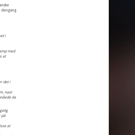
anske
n dengang
et i
ekamp med
s at
 det i
am, naar
pnåede da
gelig
r på
sse at