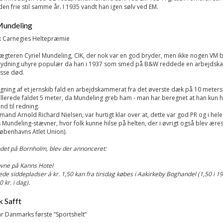
den frie stil samme år. I 1935 vandt han igen sølv ved EM.
Mundeling
ik Carnegies Heltepræmie
gteren Cyriel Mundeling, CIK, der nok var en god bryder, men ikke nogen VM b
rydning uhyre populær da han i 1937 som smed på B&W reddede en arbejds
isse død.
ning af et jernskib fald en arbejdskammerat fra det øverste dæk på 10 meters
llerede faldet 5 meter, da Mundeling greb ham - man har beregnet at han kun 
nd til redning.
and Arnold Richard Nielsen, var hurtigt klar over at, dette var god PR og i hel
 Mundeling-stævner, hvor folk kunne hilse på helten, der i øvrigt også blev æ
øbenhavns Atlet Union).
det på Bornholm, blev der annonceret:
vne på Kanns Hotel
de siddepladser á kr. 1,50 kan fra tirsdag købes i Aakirkeby Boghandel (1,50 i 1
0 kr. i dag).
k Safft
r Danmarks første ”Sportshelt”