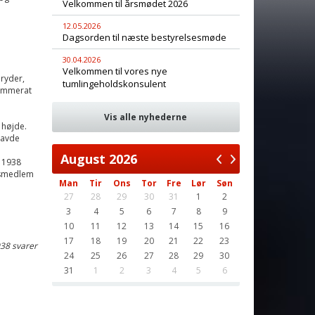
Velkommen til årsmødet 2026
12.05.2026
Dagsorden til næste bestyrelsesmøde
30.04.2026
Velkommen til vores nye
ryder,
tumlingeholdskonsulent
kammerat
Vis alle nyhederne
 højde.
havde
August
2026
e 1938
resmedlem
Man
Tir
Ons
Tor
Fre
Lør
Søn
27
28
29
30
31
1
2
3
4
5
6
7
8
9
10
11
12
13
14
15
16
17
18
19
20
21
22
23
938 svarer
24
25
26
27
28
29
30
31
1
2
3
4
5
6