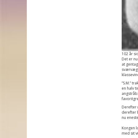
102 år sid
Det er nu
at gentag
sværvægt 
klassevin
”S.M.” tr
en halv t
angstråb:
favoritgr
Derefter 
derefter 
nu enest
Kongen lo
med sit v