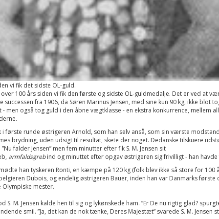
en vi fik det sidste OL-guld.
 over 100 års siden vi fik den første og sidste OL-guldmedalje. Det er ved at væ
e successen fra 1906, da Søren Marinus Jensen, med sine kun 90 kg, ikke blot tog
- men også tog guld i den åbne vægtklasse - en ekstra konkurrence, mellem al
derne.
ak i første runde østrigeren Arnold, som han selv anså, som sin værste modstand
imes brydning, uden udsigt til resultat, skete der noget. Dedanske tilskuere udst
 ”Nu falder Jensen” men fem minutter efter fik S. M. Jensen sit
eb,
armfaldsgreb
ind og minuttet efter opgav østrigeren sig frivilligt - han havde
mødte han tyskeren Ronti, en kæmpe på 120 kg (folk blev ikke så store for 100 å
belgieren Dubois, og endelig østrigeren Bauer, inden han var Danmarks første o
e Olympiske mester.
d S. M. Jensen kalde hen til sig og lykønskede ham. ”Er De nu rigtig glad? spurgt
indende smil. ”Ja, det kan de nok tænke, Deres Majestæt” svarede S. M. Jensen st