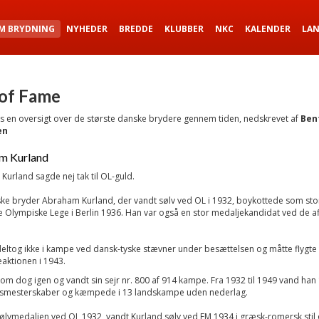
M BRYDNING
NYHEDER
BREDDE
KLUBBER
NKC
KALENDER
LA
 of Fame
s en oversigt over de største danske brydere gennem tiden, nedskrevet af
Ben
en
m Kurland
urland sagde nej tak til OL-guld.
ke bryder Abraham Kurland, der vandt sølv ved OL i 1932, boykottede som storf
e Olympiske Lege i Berlin 1936. Han var også en stor medaljekandidat ved de af
eltog ikke i kampe ved dansk-tyske stævner under besættelsen og måtte flygte t
eaktionen i 1943.
om dog igen og vandt sin sejr nr. 800 af 914 kampe. Fra 1932 til 1949 vand han
mesterskaber og kæmpede i 13 landskampe uden nederlag.
lvmedaljen ved OL 1932, vandt Kurland sølv ved EM 1934 i græsk-romersk stil