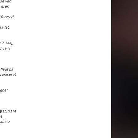
se ved
æreren
 forvred
a let
17. Maj,
 var i
fladt på
roniseret
gde”
ret, og vi
us
 på de
d