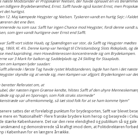
s næste Modstander er Propskærer Nielsen, der havde opnaaet en vis Berømmel
 en tidligere Brydeberømthed, Ernst. Safft havde også kastet Ernst, men Propsk
t det hurtigst.
n 12. Maj kæmpede Heygster og Nielsen. Tyskeren vandt en hurtig Sejr; i Faldet
æreren det ene Ben.
nerede nu som saa: Safft har ingen Chance mod Heygster, fordi denne vandt sa
sen, som igen vandt hurtigere over Ernst end Safft.
 var Safft vort sidste Haab, og Spændingen var stor, da Safft og Heygster mødtes 
ag, 1869, Kl. 4½. Denne kamp var henlagt til Christiansborg Slots Rideplads, og der
lse med kapridning, men Hovedinteressen koncentrerede sig om Brydekampen.
serne var 3 Mark for balkon og Saddelplads og 24 Skilling for Staaplads.
gen om kampen lyder saadan:
 Safft allerede i første Tag havde rystet Modstanderen, lagde han ham i det næste 
eygster skyndte sig at vende sig, men Kampen var afgjort: Bryderkongen var det
 beretter Referatet om, at
ubel, der næsten ingen Grænse kendte, hilstes Safft af den uhyre Menneskemæn
ddede sig op på en Sporvogn, som Folk straks stormede”
kenstræde var ufremkommelig, så tæt stod folk for at se ham komme hjem”
senere sattes der et foreløbigt punktum for brydesporten, Safft var blevet besej
e mere en ”Nationalhelt”- Flere franske brydere kom herop og besejrede i Cirk
de stærke Københavnere. Det var den rene elendighed og publikum så sig gale
franskmænd og demonstrerede så kraftigt imod dem, at Politidirektøren forbø
p i København for en længere årrække.