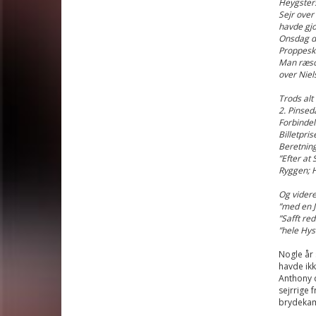
Heygster
Sejr over
havde gjor
Onsdag de
Proppesk
Man ræson
over Niel
Trods alt
2. Pinsed
Forbinde
Billetpri
Beretnin
”Efter at
Ryggen; H
Og videre
”med en J
”Safft re
”hele Hys
Nogle år 
havde ikk
Anthony 
sejrrige 
brydekam