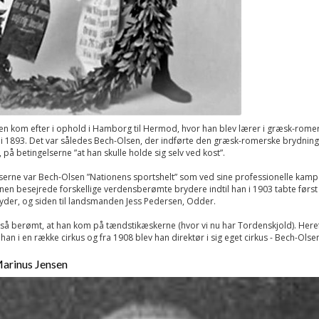
n kom efter i ophold i Hamborg til Hermod, hvor han blev lærer i græsk-rome
i 1893. Det var således Bech-Olsen, der indførte den græsk-romerske brydning 
på betingelserne ”at han skulle holde sig selv ved kost”.
serne var Bech-Olsen ”Nationens sportshelt” som ved sine professionelle kampe
en besejrede forskellige verdensberømte brydere indtil han i 1903 tabte først t
ryder, og siden til landsmanden Jess Pedersen, Odder.
så berømt, at han kom på tændstikæskerne (hvor vi nu har Tordenskjold). Here
han i en række cirkus og fra 1908 blev han direktør i sig eget cirkus - Bech-Olsen
arinus Jensen