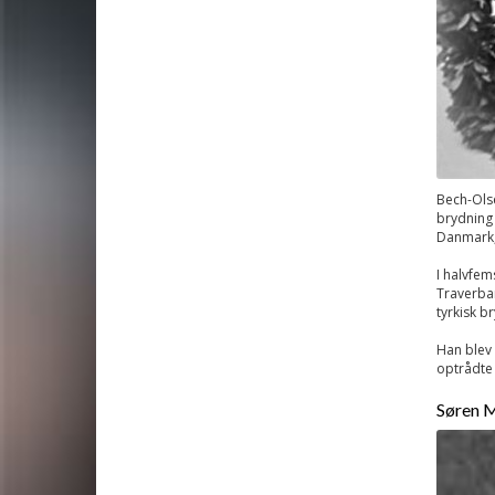
Bech-Olse
brydning 
Danmark, 
I halvfem
Traverban
tyrkisk b
Han blev 
optrådte 
Søren M