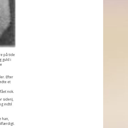
re på tide
 guld i
le
er. Efter
ødte et
 fået nok.
r siden),
g indtil
e han,
ilfærdigt.