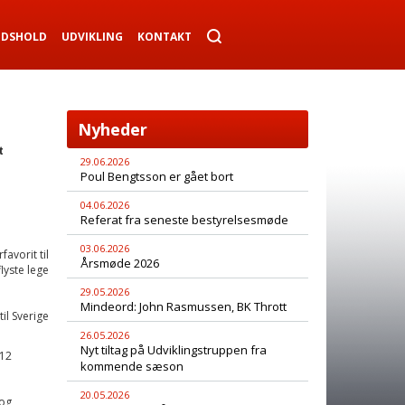
NDSHOLD
UDVIKLING
KONTAKT
Nyheder
t
29.06.2026
Poul Bengtsson er gået bort
04.06.2026
Referat fra seneste bestyrelsesmøde
03.06.2026
avorit til
Årsmøde 2026
lyste lege
29.05.2026
Mindeord: John Rasmussen, BK Thrott
il Sverige
26.05.2026
Nyt tiltag på Udviklingstruppen fra
 12
kommende sæson
20.05.2026
 og