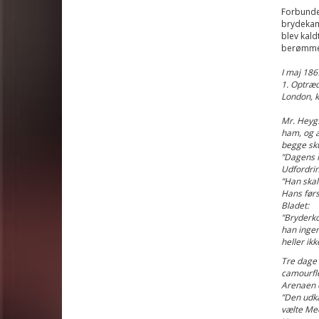
Forbunde
brydekam
blev kald
berømmels
I maj 186
1. Optræd
London, 
Mr. Heygs
ham, og a
begge sku
”Dagens N
Udfordri
”Han skal
Hans førs
Bladet:
”Bryderko
han ingen
heller ik
Tre dage 
camourfle
Arenaen 
”Den udk
vælte Me