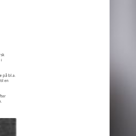
rsk
i
 på bl.a.
il en
fter
.