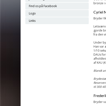
bronze i 
Find os på Facebook
Cyriel 
Logo
Bryder f
Links
Letsværvæ
gjorde b
fra den v
Under byg
Han var a
1/10 seku
DAUs form
afholdtes
af KAU (K
Blandt an
Brydestæ
Reservere
til 300-40
Frederi
Bryder va