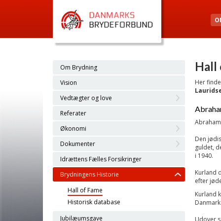
O
Hall
Om Brydning
Her finde
Vision
Laurids
Vedtægter og love
Abraha
Referater
Abraham K
Økonomi
Den jødis
Dokumenter
guldet, d
i 1940.
Idrættens Fælles Forsikringer
Kurland d
Brydningens Historie
efter jød
Hall of Fame
Kurland k
Historisk database
Danmarks
Jubilæumsgave
Udover sø