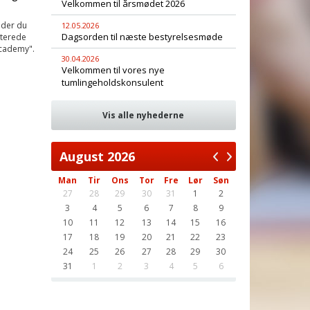
Velkommen til årsmødet 2026
nder du
12.05.2026
Dagsorden til næste bestyrelsesmøde
nterede
Academy".
30.04.2026
Velkommen til vores nye
tumlingeholdskonsulent
Vis alle nyhederne
August
2026
Man
Tir
Ons
Tor
Fre
Lør
Søn
27
28
29
30
31
1
2
3
4
5
6
7
8
9
10
11
12
13
14
15
16
17
18
19
20
21
22
23
24
25
26
27
28
29
30
31
1
2
3
4
5
6