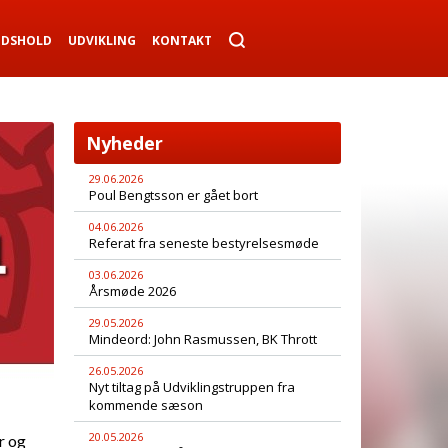
NDSHOLD
UDVIKLING
KONTAKT
Nyheder
29.06.2026
Poul Bengtsson er gået bort
04.06.2026
Referat fra seneste bestyrelsesmøde
03.06.2026
Årsmøde 2026
29.05.2026
Mindeord: John Rasmussen, BK Thrott
26.05.2026
Nyt tiltag på Udviklingstruppen fra
kommende sæson
20.05.2026
r og