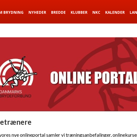
M BRYDNING
NYHEDER
BREDDE
KLUBBER
NKC
KALENDER
LA
etrænere
vores nye onlineportal samler vi træningsanbefalinger, onlinekurse