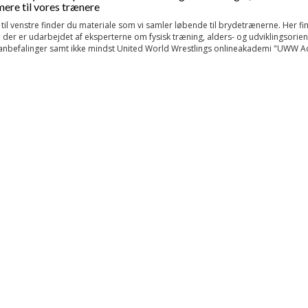
ere til vores trænere
til venstre finder du materiale som vi samler løbende til brydetrænerne. Her fi
 der er udarbejdet af eksperterne om fysisk træning, alders- og udviklingsorie
anbefalinger samt ikke mindst United World Wrestlings onlineakademi "UWW 