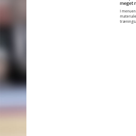
meget m
I menuen 
materiale
trænings