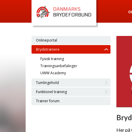
O
Onlineportal
Brydetrænere
Fysisk træning
Træningsanbefalinger
UWW Academy
Tumlingehold
Funktionel træning
Træner forum
Bryd
Her på 