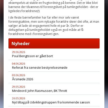
eksempelvis at stable en frugtordning på benene. Det er ikke blot
børnene der tilvænnes til foreningslivet på tumlingeholdet - det er
ligeledes forældrene(!)
I de fleste børnefamilier har far eller mor selv været
for
eningsaktive, men som nybagte forældre skeer det ofte, at man
vælger at lade sit engagement hvile et par år. Derfor er
deltagelsen på tumlingeholdet også en god måde at få
forældrene med i foreningslivet igen.
Nyheder
29.06.2026
Poul Bengtsson er gået bort
04.06.2026
Referat fra seneste bestyrelsesmøde
03.06.2026
Årsmøde 2026
29.05.2026
Mindeord: John Rasmussen, BK Thrott
26.05.2026
Nyt tiltag på Udviklingstruppen fra kommende sæson