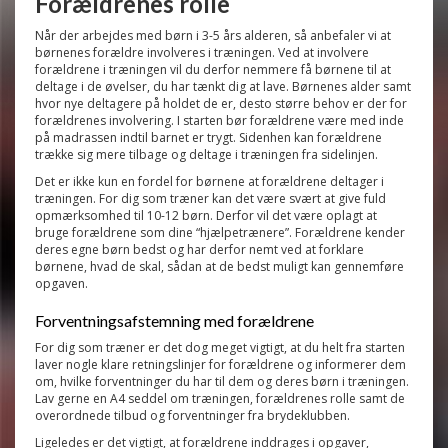
Forældrenes rolle
Når der arbejdes med børn i 3-5 års alderen, så anbefaler vi at
børnenes forældre involveres i træningen.
Ved at involvere
forældrene i træningen vil du derfor nemmere få børnene til at
deltage i de øvelser, du har tænkt dig at lave. Børnenes alder samt
hvor nye deltagere på holdet de er, desto større behov er der for
forældrenes involvering. I starten bør forældrene være med inde
på madrassen indtil barnet er trygt. Sidenhen kan forældrene
trække sig mere tilbage og deltage i træningen fra sidelinjen.
Det er ikke kun en fordel for børnene at forældrene deltager i
træningen. For dig som træner kan det være svært at give fuld
opmærksomhed til 10-12 børn. Derfor vil det være oplagt at
bruge forældrene som dine “hjælpetrænere”.
Forældrene kender
deres egne børn bedst og har derfor nemt ved at forklare
børnene, hvad de skal, sådan at de bedst muligt kan gennemføre
opgaven.
Forventningsafstemning med forældrene
For dig som træner er det dog meget vigtigt, at du helt fra starten
laver nogle klare retningslinjer for forældrene og informerer dem
om, hvilke forventninger du har til dem og deres børn i træningen.
Lav gerne en A4 seddel om træningen, forældrenes rolle samt de
overordnede tilbud og forventninger fra brydeklubben.
Ligeledes er det vigtigt, at forældrene inddrages i opgaver,