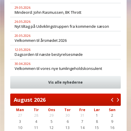
29.05.2026
Mindeord: John Rasmussen, BK Thrott
26.05.2026
Nyt tiltag på Udviklingstruppen fra kommende sæson
20.05.2026
Velkommen til årsmødet 2026
12.05.2026
Dagsorden til næste bestyrelsesmøde
30.04.2026
Velkommen til vores nye tumlingeholdskonsulent
Vis alle nyhederne
August
2026
Man
Tir
Ons
Tor
Fre
Lør
Søn
27
28
29
30
31
1
2
3
4
5
6
7
8
9
10
11
12
13
14
15
16