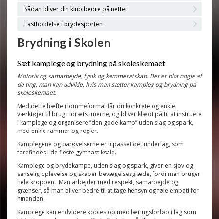
Sådan bliver din klub bedre på nettet
Fastholdelse i brydesporten
Brydning i Skolen
Sæt kamplege og brydning på skoleskemaet
Motorik og samarbejde, fysik og kammeratskab. Det er blot nogle af
de ting, man kan udvikle, hvis man sætter kampleg og brydning på
skoleskemaet.
Med dette hæfte i lommeformat får du konkrete og enkle
værktøjer til brug i idrætstimerne, og bliver klædt på til at instruere
i kamplege og organisere ”den gode kamp” uden slag og spark,
med enkle rammer og regler.
Kamplegene og parøvelserne er tilpasset det underlag, som
forefindes i de fleste gymnastiksale.
Kamplege og brydekampe, uden slag og spark, giver en sjov og
sanselig oplevelse og skaber bevægelsesglæde, fordi man bruger
hele kroppen. Man arbejder med respekt, samarbejde og
grænser, så man bliver bedre til at tage hensyn og føle empati for
hinanden.
Kamplege kan endvidere kobles op med læringsforløb i fag som