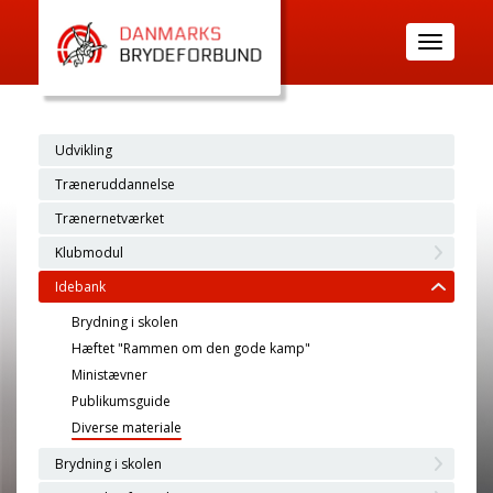
Toggle
navigatio
Udvikling
Træneruddannelse
Trænernetværket
Klubmodul
Idebank
Brydning i skolen
Hæftet "Rammen om den gode kamp"
Ministævner
Publikumsguide
Diverse materiale
Brydning i skolen