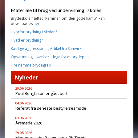
Materiale til brug ved undervisning i skolen
Brydeskole hæftet "Rammen om den gode kamp" kan
downloades
her
.
Hvorfor brydning i skolen?
Hvad er brydning?
Kærlige aggressioner, Artikel fra Samvirke
Opvarmning – øvelser – lege fra et brydepas
Fire nemme brydegreb
Nyheder
29.06.2026
Poul Bengtsson er gået bort
04.06.2026
Referat fra seneste bestyrelsesmøde
03.06.2026
Årsmøde 2026
29.05.2026
Mindeord: John Rasmussen, BK Thrott