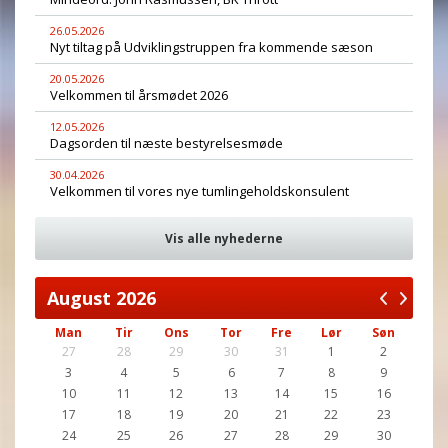
26.05.2026
Nyt tiltag på Udviklingstruppen fra kommende sæson
20.05.2026
Velkommen til årsmødet 2026
12.05.2026
Dagsorden til næste bestyrelsesmøde
30.04.2026
Velkommen til vores nye tumlingeholdskonsulent
Vis alle nyhederne
August
2026
Man
Tir
Ons
Tor
Fre
Lør
Søn
27
28
29
30
31
1
2
3
4
5
6
7
8
9
10
11
12
13
14
15
16
17
18
19
20
21
22
23
24
25
26
27
28
29
30