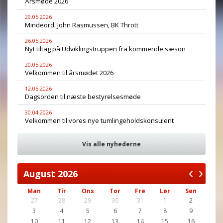
Årsmøde 2026
29.05.2026
Mindeord: John Rasmussen, BK Thrott
26.05.2026
Nyt tiltag på Udviklingstruppen fra kommende sæson
20.05.2026
Velkommen til årsmødet 2026
12.05.2026
Dagsorden til næste bestyrelsesmøde
30.04.2026
Velkommen til vores nye tumlingeholdskonsulent
Vis alle nyhederne
August
2026
Man
Tir
Ons
Tor
Fre
Lør
Søn
27
28
29
30
31
1
2
3
4
5
6
7
8
9
10
11
12
13
14
15
16