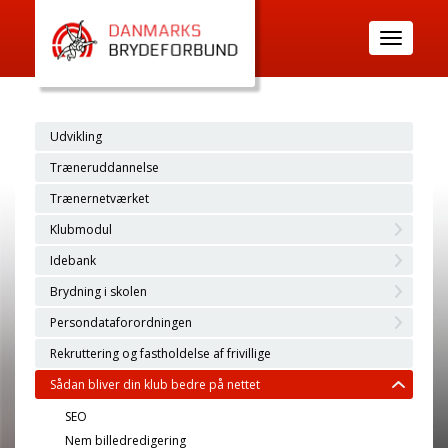
Toggle
navigatio
Udvikling
Træneruddannelse
Trænernetværket
Klubmodul
Idebank
Brydning i skolen
Persondataforordningen
Rekruttering og fastholdelse af frivillige
Sådan bliver din klub bedre på nettet
SEO
Nem billedredigering