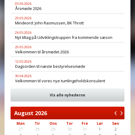
03.06.2026
Årsmøde 2026
29.05.2026
Mindeord: John Rasmussen, BK Thrott
26.05.2026
Nyt tiltag på Udviklingstruppen fra kommende sæson
20.05.2026
Velkommen til årsmødet 2026
12.05.2026
Dagsorden til næste bestyrelsesmøde
30.04.2026
Velkommen til vores nye tumlingeholdskonsulent
Vis alle nyhederne
August
2026
Man
Tir
Ons
Tor
Fre
Lør
Søn
27
28
29
30
31
1
2