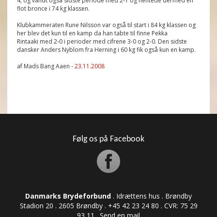
4, og vandt også sidste periode med 2-1 og hentede dermed en
flot bronce i 74 kg klassen.
Klubkammeraten Rune Nilsson var også til start i 84 kg klassen og
her blev det kun til en kamp da han tabte til finne Pekka
Rintaaki med 2-0 i perioder med cifrene 3-0 og 2-0. Den sidste
dansker Anders Nyblom fra Herning i 60 kg fik også kun en kamp.
af Mads Bang Aaen -
23.11.2008
Følg os på Facebook
Danmarks Brydeforbund
. Idrættens hus . Brøndby
Stadion 20 . 2605 Brøndby . +45 42 23 24 80 . CVR: ​​​​​​75 29
93 11 .
Send en mail