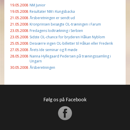
19.05.2008
NM Junior
19.05.2008
Resultater NM i Kungsbacka
21.05.2008
Årsberetningen er sendt ud
21.05.2008
Kronprinsen besøgte OL-træningen i Farum
23.05.2008
Fredagens lodtrækning i Serbien
23.05.2008
Sidste OL-chance for bryderen Håkan Nyblom
25.05.2008
Desværre ingen OL-billetter til Håkan eller Frederik
27.05.2008
Årets Ide seminar og R møde
28.05.2008
Nanna Hyllegaard Pedersen på træningssamling i
Ungarn
30.05.2008
Årsberetningen
Følg os på Facebook