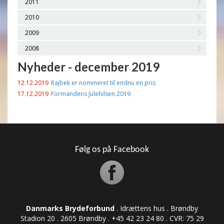
2011
2010
2009
2008
Nyheder - december 2019
12.12.2019
Rajbek er nomineret til endnu en pris
17.12.2019
Formandens Julehilsen 2019
Følg os på Facebook
Danmarks Brydeforbund
. Idrættens hus . Brøndby
Stadion 20 . 2605 Brøndby . +45 42 23 24 80 . CVR: ​​​​​​75 29