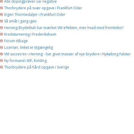
09
Alle dopingprøver var negative
09
Thorbrydere på svær opgave i Frankfurt Oder
09
Ingen Thormedaljer i Frankfurt Oder
09
Så småt i gang igen
09
Herning Brydeklub har mærket VM effekten, men hvad med fremtiden?
09
Kredsturnering i Frederikshavn
09
Forum tilbage
09
Licenser, linket er tilgængelig
09
VM succes'en i Herning - har givet masser af nye brydere i Nykøbing Falster
09
Ny formand i KIF, Kolding
09
Thorbrydere på hård opgave i Sverige