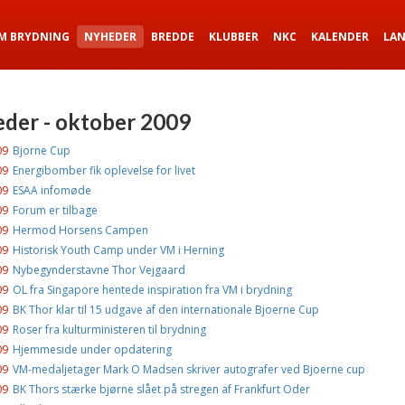
M BRYDNING
NYHEDER
BREDDE
KLUBBER
NKC
KALENDER
LA
der - oktober 2009
09
Bjorne Cup
09
Energibomber fik oplevelse for livet
09
ESAA infomøde
09
Forum er tilbage
09
Hermod Horsens Campen
09
Historisk Youth Camp under VM i Herning
09
Nybegynderstavne Thor Vejgaard
09
OL fra Singapore hentede inspiration fra VM i brydning
09
BK Thor klar til 15 udgave af den internationale Bjoerne Cup
09
Roser fra kulturministeren til brydning
09
Hjemmeside under opdatering
09
VM-medaljetager Mark O Madsen skriver autografer ved Bjoerne cup
09
BK Thors stærke bjørne slået på stregen af Frankfurt Oder