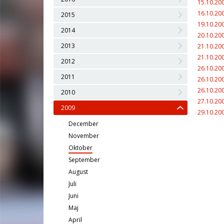
15.10.20
16.10.20
2015
19.10.20
2014
20.10.20
2013
21.10.20
21.10.20
2012
26.10.20
2011
26.10.20
26.10.20
2010
27.10.20
2009
29.10.20
December
November
Oktober
September
August
Juli
Juni
Maj
April