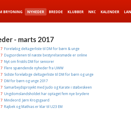
M BRYDNING
NYHEDER
BREDDE
KLUBBER
NKC
KALENDER
LA
der - marts 2017
17
Foreløbig deltagerliste til DM for børn & unge
17
Dagsordenen til næste bestyrelsesmøde er online
17
Nyt om fristils DM for seniorer
17
Flere spændende nyheder fra UWW
17
Sidste foreløbige deltagerliste til DM for børn og unge
17
DM for børn og unge 2017
17
Samarbejdsprojekt med Judo og Karate i støbeskeen
17
Ungdomslandsholdet har optaget fem nye brydere
17
Mindeord: Jørn Krogsgaard
17
Rajbek og Mathias er klar til U23 EM