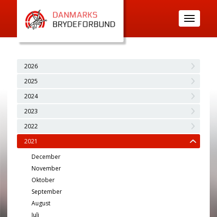
Toggle
navigatio
2026
2025
2024
2023
2022
2021
December
November
Oktober
September
August
Juli