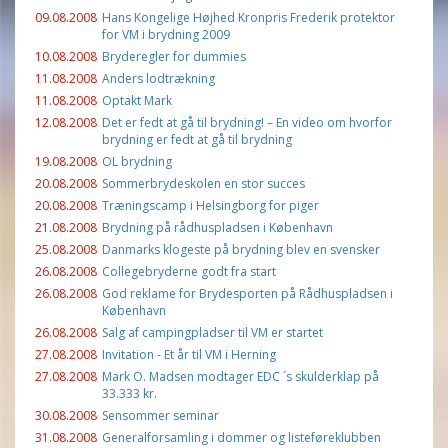
09.08.2008
Hans Kongelige Højhed Kronpris Frederik protektor
for VM i brydning 2009
10.08.2008
Bryderegler for dummies
11.08.2008
Anders lodtrækning
11.08.2008
Optakt Mark
12.08.2008
Det er fedt at gå til brydning! – En video om hvorfor
brydning er fedt at gå til brydning
19.08.2008
OL brydning
20.08.2008
Sommerbrydeskolen en stor succes
20.08.2008
Træningscamp i Helsingborg for piger
21.08.2008
Brydning på rådhuspladsen i København
25.08.2008
Danmarks klogeste på brydning blev en svensker
26.08.2008
Collegebryderne godt fra start
26.08.2008
God reklame for Brydesporten på Rådhuspladsen i
København
26.08.2008
Salg af campingpladser til VM er startet
27.08.2008
Invitation - Et år til VM i Herning
27.08.2008
Mark O. Madsen modtager EDC ´s skulderklap på
33.333 kr.
30.08.2008
Sensommer seminar
31.08.2008
Generalforsamling i dommer og listeføreklubben