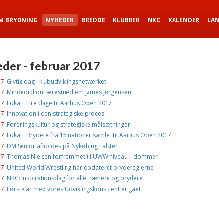
M BRYDNING
NYHEDER
BREDDE
KLUBBER
NKC
KALENDER
LA
der - februar 2017
17
Givtig dag i klubudviklingsnetværket
17
Mindeord om æresmedlem James Jørgensen
17
Lokalt: Fire dage til Aarhus Open 2017
17
Innovation i den strategiske proces
17
Foreningskultur og strategiske målsætninger
17
Lokalt: Brydere fra 15 nationer samlet til Aarhus Open 2017
17
DM Senior afholdes på Nykøbing Falster
17
Thomas Nielsen forfremmet til UWW niveau II dommer
17
United World Wrestling har opdateret brydereglerne
17
NKC: Inspirationsdag for alle trænere og brydere
17
Første år med vores Udviklingskonsulent er gået