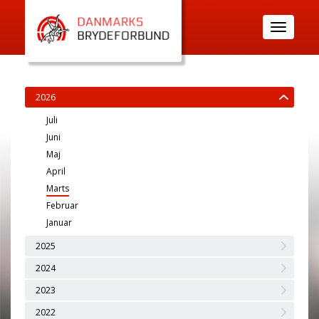
Toggle
navigatio
2026
Juli
Juni
Maj
April
Marts
Februar
Januar
2025
2024
2023
2022