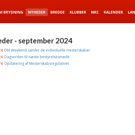
M BRYDNING
NYHEDER
BREDDE
KLUBBER
NKC
KALENDER
LA
der - september 2024
24
DM Weekend samler de individuelle mesterskaber
24
Dagsorden til næste bestyrelsesmøde
24
Opdatering af Mesterskabsregulativet