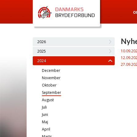
O
Nyhe
2026
10.09.20
2025
12.09.20
2024
27.09.20
December
November
Oktober
September
August
Juli
Juni
Maj
April
Marts