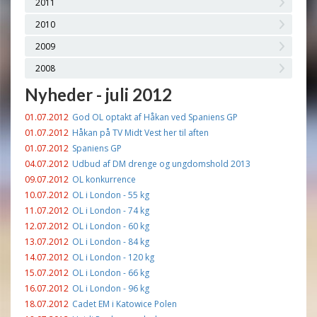
2011
2010
2009
2008
Nyheder - juli 2012
01.07.2012
God OL optakt af Håkan ved Spaniens GP
01.07.2012
Håkan på TV Midt Vest her til aften
01.07.2012
Spaniens GP
04.07.2012
Udbud af DM drenge og ungdomshold 2013
09.07.2012
OL konkurrence
10.07.2012
OL i London - 55 kg
11.07.2012
OL i London - 74 kg
12.07.2012
OL i London - 60 kg
13.07.2012
OL i London - 84 kg
14.07.2012
OL i London - 120 kg
15.07.2012
OL i London - 66 kg
16.07.2012
OL i London - 96 kg
18.07.2012
Cadet EM i Katowice Polen