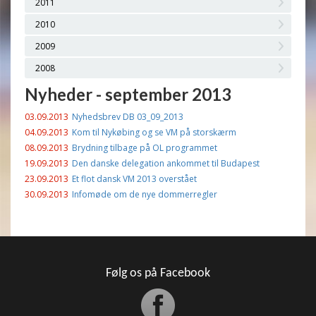
2011
2010
2009
2008
Nyheder - september 2013
03.09.2013
Nyhedsbrev DB 03_09_2013
04.09.2013
Kom til Nykøbing og se VM på storskærm
08.09.2013
Brydning tilbage på OL programmet
19.09.2013
Den danske delegation ankommet til Budapest
23.09.2013
Et flot dansk VM 2013 overstået
30.09.2013
Infomøde om de nye dommerregler
Følg os på Facebook