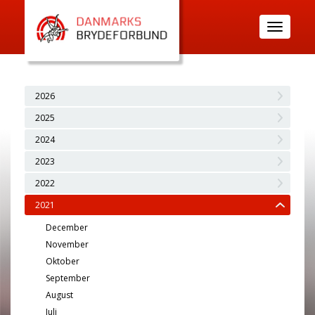
Toggle
navigatio
2026
2025
2024
2023
2022
2021
December
November
Oktober
September
August
Juli