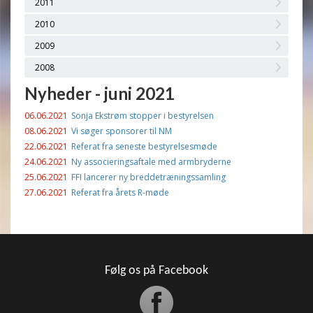
2011
2010
2009
2008
Nyheder - juni 2021
06.06.2021
Sonja Ekstrøm stopper i bestyrelsen
08.06.2021
Vi søger sponsorer til NM
22.06.2021
Referat fra seneste bestyrelsesmøde
24.06.2021
Ny associeringsaftale med armbryderne
25.06.2021
FFI lancerer ny breddetræningssamling
27.06.2021
Referat fra årets R-møde
Følg os på Facebook