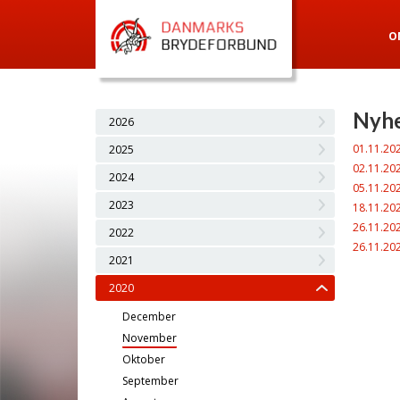
O
Nyhe
2026
01.11.20
2025
02.11.20
2024
05.11.20
2023
18.11.20
26.11.20
2022
26.11.20
2021
2020
December
November
Oktober
September