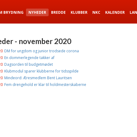
M BRYDNING
NYHEDER
BREDDE
KLUBBER
NKC
KALENDER
LA
der - november 2020
20
DM for ungdom og junior trodsede corona
20
En dommerlegende takker af
20
Dagsorden til budgetmødet
20
Klubmodul sparer klubberne for tidsspilde
20
Mindeord: Æresmedlem Bent Lauritsen
20
Fem drengehold er klar til holdmesterskaberne