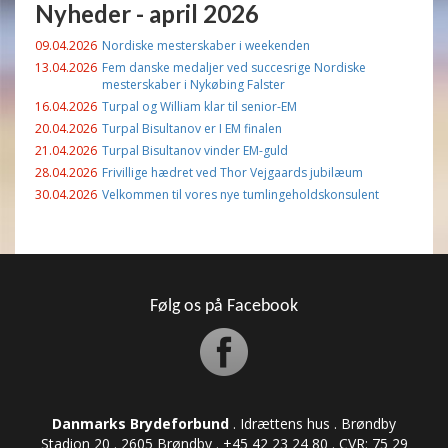
Nyheder - april 2026
09.04.2026
Nordiske mesterskaber i weekenden
13.04.2026
Fem danske medaljer ved succesrige Nordiske
mesterskaber i Nykøbing Falster
16.04.2026
Turpal og William klar til senior-EM
20.04.2026
Turpal Bisultanov er I EM finalen
21.04.2026
Turpal Bisultanov vinder EM-guld
28.04.2026
Frivillige hædret ved Thor Vejgaards jubilæum
30.04.2026
Velkommen til vores nye tumlingeholdskonsulent
Følg os på Facebook
Danmarks Brydeforbund
. Idrættens hus . Brøndby
Stadion 20 . 2605 Brøndby . +45 42 23 24 80 . CVR: ​​​​​​75 29