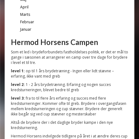
April
Marts
Februar
Januar
Hermod Horsens Campen
Som et led i brydeforbundets fastholdelses politik, er det er mål to
gange i sæsonen at arrangerer en camp over tre dage for brydere
i level et til tre.
level 1:
op til 1 års brydetræning - Ingen eller lidt stævne –
erfaring, ikke vant med greb
level 2:
1 - 2 års brydetræning. Erfaring og nogen succes
kredsturneringen, blevet bedre til greb
level 3:
fra to til flere års erfaring og succes med flere
kredsturneringer. Kommer ofte til greb. Brydere i overgangsfasen
mellem kredsturneringen og cup stævner. Brydere der generelt
ikke begår sig ved cup stævner og mesterskaber
Altså de brydere der i det daglige bryder kampe i den nye
kredsturnering.
Hermod Horsens indvilgede tidligere på året i at ændre deres cup