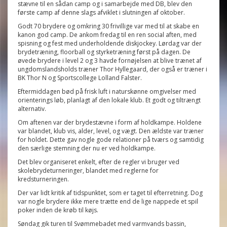
stævne til en sådan camp og i samarbejde med DB, blev den
første camp af denne slags afviklet i slutningen af oktober.
Godt 70 brydere og omkring 30 frivillige var med til at skabe en
kanon god camp. De ankom fredag til en ren social aften, med
spisning og fest med underholdende diskjockey. Lørdag var der
brydetræning, floorball og styrketræning først på dagen. De
øvede brydere i level 2 og 3 havde fornøjelsen at blive trænet af
ungdomslandsholds træner Thor Hyllegaard, der også er træner i
BK Thor N og Sportscollege Lolland Falster.
Eftermiddagen bød på frisk luft i naturskønne omgivelser med
orienterings løb, planlagt af den lokale klub. Et godt og tiltrængt
alternativ.
Om aftenen var der brydestævne i form af holdkampe. Holdene
var blandet, klub vis, alder, level, og vægt. Den ældste var træner
for holdet. Dette gav nogle gode relationer på tværs og samtidig
den særlige stemning der nu er ved holdkampe.
Det blev organiseret enkelt, efter de regler vi bruger ved
skolebrydeturneringer, blandet med reglerne for
kredsturneringen.
Der var lidt kritik af tidspunktet, som er taget til efterretning. Dog
var nogle brydere ikke mere trætte end de lige nappede et spil
poker inden de krøb til køjs.
Søndag gik turen til Svømmebadet med varmvands bassin,