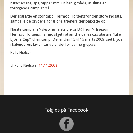
rutschebane, spa, vipper mm. En herlig måde, at slutte en
forrygende camp af på.
Der skal lyde en stor tak til Hermod Horsens for den store indsats,
samt alle de brydere, forældre, trænere der bakkede op.
Næste camp er i Nykøbing Falster, hvor BK Thor N, ligesom
Hermod Horsens, har indvilget i at ændre deres cup stævne, ”Lille
Bjørne Cup”, til en camp. Det er den 13 til 15 marts 2009, sæt kryds
i kalenderen, lav en tur ud af det for denne gruppe.
Palle Nielsen
af Palle Nielsen -
11.11.2008
Følg os på Facebook