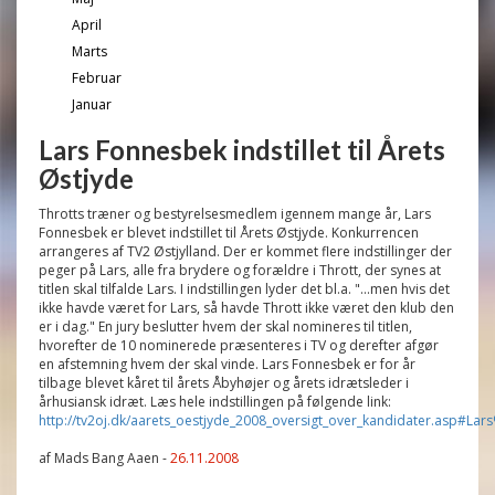
April
Marts
Februar
Januar
Lars Fonnesbek indstillet til Årets
Østjyde
Throtts træner og bestyrelsesmedlem igennem mange år, Lars
Fonnesbek er blevet indstillet til Årets Østjyde. Konkurrencen
arrangeres af TV2 Østjylland. Der er kommet flere indstillinger der
peger på Lars, alle fra brydere og forældre i Thrott, der synes at
titlen skal tilfalde Lars. I indstillingen lyder det bl.a. "...men hvis det
ikke havde været for Lars, så havde Thrott ikke været den klub den
er i dag." En jury beslutter hvem der skal nomineres til titlen,
hvorefter de 10 nominerede præsenteres i TV og derefter afgør
en afstemning hvem der skal vinde. Lars Fonnesbek er for år
tilbage blevet kåret til årets Åbyhøjer og årets idrætsleder i
århusiansk idræt. Læs hele indstillingen på følgende link:
http://tv2oj.dk/aarets_oestjyde_2008_oversigt_over_kandidater.asp#L
af Mads Bang Aaen -
26.11.2008