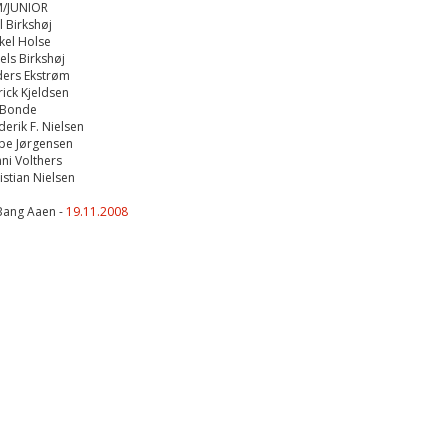
/JUNIOR
l Birkshøj
kel Holse
els Birkshøj
ders Ekstrøm
rick Kjeldsen
 Bonde
derik F. Nielsen
ppe Jørgensen
ni Volthers
istian Nielsen
Bang Aaen -
19.11.2008