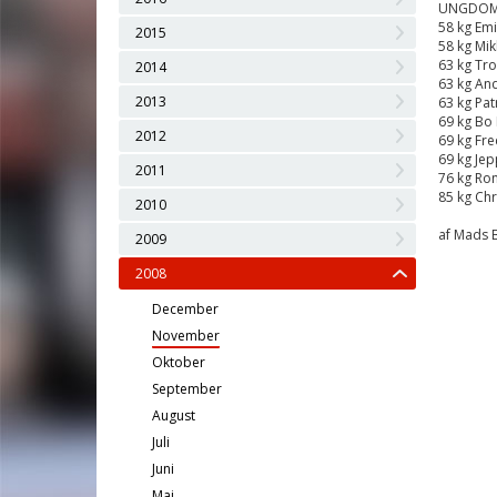
UNGDOM
58 kg Emi
2015
58 kg Mik
63 kg Tro
2014
63 kg An
2013
63 kg Pat
69 kg Bo
2012
69 kg Fre
69 kg Je
2011
76 kg Ron
85 kg Chr
2010
af Mads 
2009
2008
December
November
Oktober
September
August
Juli
Juni
Maj