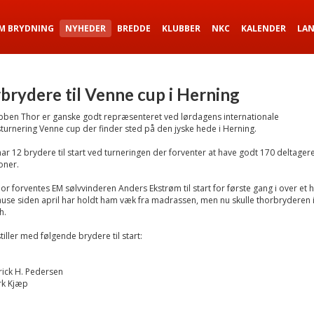
M BRYDNING
NYHEDER
BREDDE
KLUBBER
NKC
KALENDER
LA
brydere til Venne cup i Herning
bben Thor er ganske godt repræsenteret ved lørdagens internationale
rnering Venne cup der finder sted på den jyske hede i Herning.
ar 12 brydere til start ved turneringen der forventer at have godt 170 deltagere t
oner.
or forventes EM sølvvinderen Anders Ekstrøm til start for første gang i over et ha
use siden april har holdt ham væk fra madrassen, men nu skulle thorbryderen 
h.
tiller med følgende brydere til start:
rick H. Pedersen
rk Kjæp