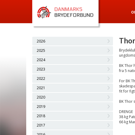
O
Thor
2026
Brydeklu
2025
ungdomstu
2024
BK Thor h
2023
fra 5 nati
2022
For BK Th
skadespa
2021
fit for figt
2020
BK Thor s
2019
DRENGE
2018
38 kg Pat
66 kg Ma
2017
2016