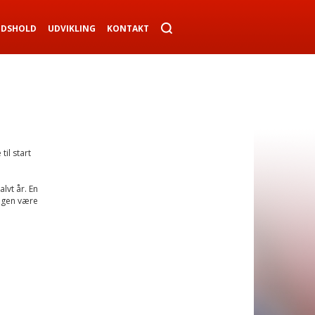
NDSHOLD
UDVIKLING
KONTAKT
il start
lvt år. En
igen være