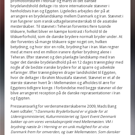
promotionsturen i februar og marts vil det danske
brydelandshold deltage i to store internationale stævner i
henholdsvis Iran og Egypten. Ligeledes arbejdes der på at
arrangere en brydelandskamp mellem Danmark og Iran. Stævnet i
Iran fungerer som iransk udtagelsesmesterskab til de asiatiske
mesterskaber. Til stævnet i Teheran forventes flere tusinde
tilskuere, hvilket bliver en kæmpe kontrast i forhold til de
tilskuerforhold, som de danske brydere normalt bryder under. At
der forventes så mange tilskuere siger noget om, hvilken
betydning, og hvor stor en rolle, brydning har i Iran. Man regner
med at mere end en million iranere dyrker brydning alene i
Teheran. Efter stævnet og den planlagte landskamp med Iran
tager det danske brydelandhold på en 12 dages træningslejr med
nogle af de bedste iranske brydere for at sparre og udveksle
erfaringer. Efter træningslejren drager landsholdet til Egypten,
hvor de deltager i Ibrahim Moustafa stævnet. Stævnet er et af de
største stævner hvert år i Mellemøsten og afholdes til ære for
Egyptens tidligere konge. I forbindelse med begge stævner vil der
blive arrangeret reception på de danske repræsentationer i Iran
og Egypten.
Presseansvarlig for verdensmesterskaberne 2009, Mads Bang
Aaen udtaler; ”
I Danmarks Brydeforbund er vi glade for at
Udenrigsministeriet, Kulturministeriet og Sport Event Denmark
bakker op om vores venskabsprojekt med Mellemøsten. VM i
brydning næste år i Herning er en unik mulighed for at vise
Danmark frem for omverden, og især Mellemøsten. Som dansker