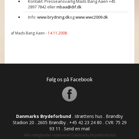
Kontakt: Presseansvarlig Mads Bang Aaen +45
2897 7842 eller
mbaa@dif.dk
Info:
www.brydning.dk
og
www.wwc2009.dk
af Mads Bang Aaen -
14.11.2008
Følg os på Facebook
Danmarks Brydeforbund
. Idrættens hus . Brøndby
Stadion 20 . 2605 Brøndby . +45 42 23 24 80 . CVR: ​​​​​​75 29
93 11 .
Send en mail
Alle rettigheder reserveret Danmarks Brydeforbund