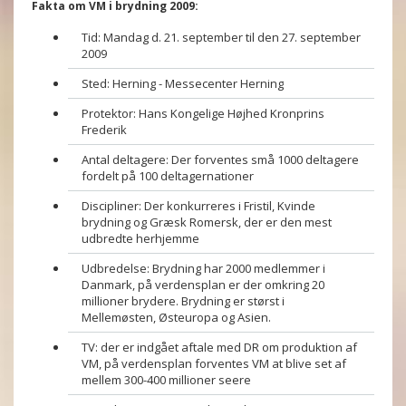
Fakta om VM i brydning 2009:
Tid: Mandag d. 21. september til den 27. september
2009
Sted: Herning - Messecenter Herning
Protektor: Hans Kongelige Højhed Kronprins
Frederik
Antal deltagere: Der forventes små 1000 deltagere
fordelt på 100 deltagernationer
Discipliner: Der konkurreres i Fristil, Kvinde
brydning og Græsk Romersk, der er den mest
udbredte herhjemme
Udbredelse: Brydning har 2000 medlemmer i
Danmark, på verdensplan er der omkring 20
millioner brydere. Brydning er størst i
Mellemøsten, Østeuropa og Asien.
TV: der er indgået aftale med DR om produktion af
VM, på verdensplan forventes VM at blive set af
mellem 300-400 millioner seere