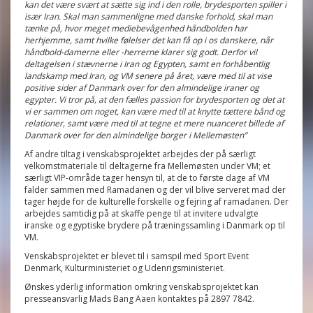
kan det være svært at sætte sig ind i den rolle, brydesporten spiller i
især Iran. Skal man sammenligne med danske forhold, skal man
tænke på, hvor meget mediebevågenhed håndbolden har
herhjemme, samt hvilke følelser det kan få op i os danskere, når
håndbold-damerne eller -herrerne klarer sig godt. Derfor vil
deltagelsen i stævnerne i Iran og Egypten, samt en forhåbentlig
landskamp med Iran, og VM senere på året, være med til at vise
positive sider af Danmark over for den almindelige iraner og
egypter. Vi tror på, at den fælles passion for brydesporten og det at
vi er sammen om noget, kan være med til at knytte tættere bånd og
relationer, samt være med til at tegne et mere nuanceret billede af
Danmark over for den almindelige borger i Mellemøsten”
Af andre tiltag i venskabsprojektet arbejdes der på særligt
velkomstmateriale til deltagerne fra Mellemøsten under VM; et
særligt VIP-område tager hensyn til, at de to første dage af VM
falder sammen med Ramadanen og der vil blive serveret mad der
tager højde for de kulturelle forskelle og fejring af ramadanen. Der
arbejdes samtidig på at skaffe penge til at invitere udvalgte
iranske og egyptiske brydere på træningssamling i Danmark op til
VM.
Venskabsprojektet er blevet til i samspil med Sport Event
Denmark, Kulturministeriet og Udenrigsministeriet.
Ønskes yderlig information omkring venskabsprojektet kan
presseansvarlig Mads Bang Aaen kontaktes på 2897 7842.