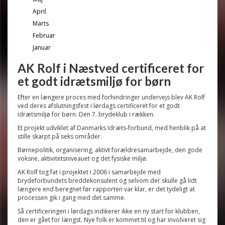
April
Marts
Februar
Januar
AK Rolf i Næstved certificeret for
et godt idrætsmiljø for børn
Efter en længere proces med forhindringer undervejs blev AK Rolf
ved deres afslutningsfest i lørdags certificeret for et godt
idrætsmiljø for børn. Den 7. brydeklub i rækken.
Et projekt udviklet af Danmarks Idræts-forbund, med henblik på at
stille skarpt på seks områder.
Børnepolitik, organisering, aktivt forældresamarbejde, den gode
voksne, aktivitetsniveauet og det fysiske miljø.
AK Rolf tog fat i projektet i 2006 i samarbejde med
brydeforbundets breddekonsulent og selvom der skulle gå lidt
længere end beregnet før rapporten var klar, er det tydeligt at
processen gik i gang med det samme.
Så certificeringen i lørdags indikerer ikke en ny start for klubben,
den er gået for længst. Nye folk er kommet til og har involveret sig