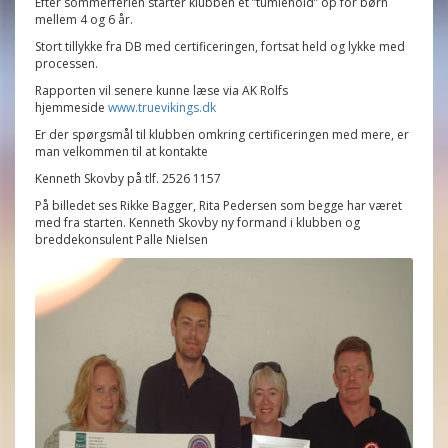
Efter sommerferien starter klubben et ”tumlehold” op for børn
mellem 4 og 6 år.
Stort tillykke fra DB med certificeringen, fortsat held og lykke med
processen.
Rapporten vil senere kunne læse via AK Rolfs
hjemmeside
www.truevikings.dk
Er der spørgsmål til klubben omkring certificeringen med mere, er
man velkommen til at kontakte
Kenneth Skovby på tlf. 2526 1157
På billedet ses Rikke Bagger, Rita Pedersen som begge har været
med fra starten. Kenneth Skovby ny formand i klubben og
breddekonsulent Palle Nielsen