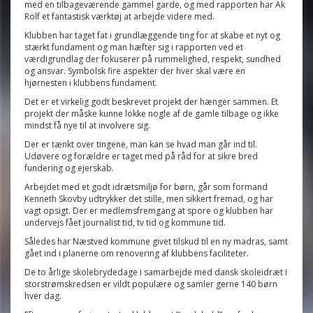
med en tilbageværende gammel garde, og med rapporten har Ak
Rolf et fantastisk værktøj at arbejde videre med.
Klubben har taget fat i grundlæggende ting for at skabe et nyt og
stærkt fundament og man hæfter sig i rapporten ved et
værdigrundlag der fokuserer på rummelighed, respekt, sundhed
og ansvar. Symbolsk fire aspekter der hver skal være en
hjørnesten i klubbens fundament.
Det er et virkelig godt beskrevet projekt der hænger sammen. Et
projekt der måske kunne lokke nogle af de gamle tilbage og ikke
mindst få nye til at involvere sig.
Der er tænkt over tingene, man kan se hvad man går ind til.
Udøvere og forældre er taget med på råd for at sikre bred
fundering og ejerskab.
Arbejdet med et godt idrætsmiljø for børn, går som formand
Kenneth Skovby udtrykker det stille, men sikkert fremad, og har
vagt opsigt. Der er medlemsfremgang at spore og klubben har
undervejs fået journalist tid, tv tid og kommune tid.
Således har Næstved kommune givet tilskud til en ny madras, samt
gået ind i planerne om renovering af klubbens faciliteter.
De to årlige skolebrydedage i samarbejde med dansk skoleidræt i
storstrømskredsen er vildt populære og samler gerne 140 børn
hver dag.