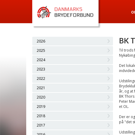
O
BK T
2026
Til trods
2025
Nykøbing
2024
Det lokal
2023
indvidede
2022
Udstiling
Brydeklub
2021
år, og at
BK Thors 
2020
Peter Mad
2019
et OL.
2018
Der er og
på "det s
2017
Udstillin
2016