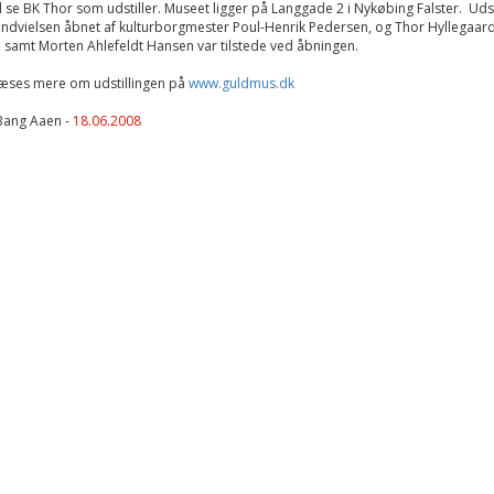
 se BK Thor som udstiller. Museet ligger på Langgade 2 i Nykøbing Falster. Udst
indvielsen åbnet af kulturborgmester Poul-Henrik Pedersen, og Thor Hyllegaar
samt Morten Ahlefeldt Hansen var tilstede ved åbningen.
læses mere om udstillingen på
www.guldmus.dk
Bang Aaen -
18.06.2008