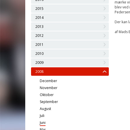
mærke vil
blev ved 
2015
Pedersen 
2014
Der kan 
2013
af Mads 
2012
2011
2010
2009
2008
December
November
Oktober
September
August
Juli
Juni
Maj