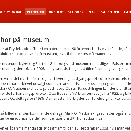
M BRYDNING
NYHEDER
BREDDE
KLUBBER
NKC
KALENDER
LA
hor på museum
 for at Brydeklubben Thor i en alder af snart 98 år lever i bedste velgående, så e
klubben netop havnet på museum, ihvertfald de næste 3 måneder.
e museum i Nykøbing Falster - Guldborgsund museum (det tidligere Falsters mi
 mandag den 16. juni 2008 en ny særudstilling med titlen "sundt, sjovt og social
en varer det næste 1½ år, og der bliver taget udgangspunkt i de lokale idrætsfo
ben Thor er blevet udvalgt som den første udstiller, specielt på grund af, at de
 Mark O. Madsen skal deltage ved netop OL i år. På udstillingen kan der blandt a
første forhandlingsprotokol, Otto Boesens VM broncemedalje fra 1922, og bill
sens OL-deltagelse i 1936. Den eneste Thorbryder der foreløbig har været i ak
så billeder af den kommende deltager Mark O. Madsen - ligesom der også er s
tærke ungdomsarbejde" som der står om BK Thor i udstillingen.
gen er åben fra mandag til lørdag frem til den 15. september 2008, hvis man vel