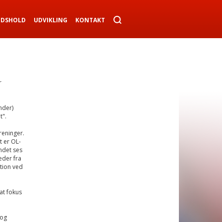
NDSHOLD
UDVIKLING
KONTAKT
r
nder)
t".
reninger.
t er OL-
ndet ses
eder fra
tion ved
at fokus
 og