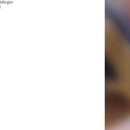
illingen
d