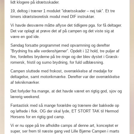
lidt klogere på idrætsskader.
19, deltog i træner 1 modulet ”idrætsskader – nej tak”. Et tre
timers idrætsteoretisk modul med DIF instruktør.
Vi havde desværre måtte aflyse det tidligere pga. for få deltager.
Det var oplagt at prøve det af på campen og det viste sig at
være en god ide.
Søndag forsatte programmet med opvarmning og derefter
”Brydning fra alle verdenshjørner”. Opdelt i 12 hold, tre puljer af
fire, fordeltes bryderne på tre ringe og der blev dystet i Græsk-
romersk, fristil og sumo brydning, for fuld udblæsning.
Campen sluttede med frokost, overrækkelse af medalje for
deltagelse, samt motorikmærke. Derefter var der overrækkelse
af teknikmærker.
Det forlyder fra mange, at det havde været en rigtig god, sjov og
lærerig weekend.
Fantastisk med så mange forældre og trænere der bakkede op
og løftede i flok. OG der skal lyde, ET STORT TAK til Hermod
Horsens for en rigtig god camp.
Vi er nu oppe på tre afholdte camps af denne art, konceptet er
super, ser frem til næste gang ved Lille Bjørne Campen i marts