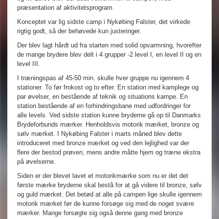
præsentation af aktivitetsprogram.
Konceptet var lig sidste camp i Nykøbing Falster, det virkede
rigtig godt, så der behøvede kun justeringer.
Der blev lagt hårdt ud fra starten med solid opvarmning, hvorefter
de mange brydere blev delt i 4 grupper -2 level I, en level II og en
level III.
I træningspas af 45-50 min. skulle hver gruppe nu igennem 4
stationer. To før frokost og to efter. En station med kamplege og
par øvelser, en bestående af teknik og situations kampe. En
station bestående af en forhindringsbane med udfordringer for
alle levels. Ved sidste station kunne bryderne gå op til Danmarks
Brydeforbunds mærker. Henholdsvis motorik mærket, bronze og
sølv mærket. I Nykøbing Falster i marts måned blev dette
introduceret med bronze mærket og ved den lejlighed var der
flere der bestod prøven, mens andre måtte hjem og træne ekstra
på øvelserne.
Siden er der blevet lavet et motorikmærke som nu er det det
første mærke bryderne skal bestå for at gå videre til bronze, sølv
og guld mærket. Det betød at alle på campen lige skulle igennem
motorik mærket før de kunne forsøge sig med de noget svære
mærker. Mange forsøgte sig også denne gang med bronze