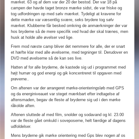
mærket. 63 og af dem var der 20 der bestod. Der var 18 på
campen der havde taget bronze mærke sidst, de var friske og
tog udfordringen op med sølv mærket. Tydeligt at kravene for
dette mærke var væsentlig svære, seks brydere tog sølv
mærket. Klubberne får besked omkring de anmærkninger der var
hos bryderne så de mere specifik ved hvad der skal trænes, men
husk at holde alle øvelser ved lige.
Frem mod næste camp bliver det nemmere for alle, der er snart
et hæfte klar med alle øvelserne, med tegninger til. Derudover en
DVD med øvelserne så de kan ses live.
Hatten af for alle bryderne, de kastede sig ud i programmet med
højt humør og god energi og gik koncentreret til opgaven med
prøverne..
Om aftenen var der arrangeret mørke-orienteringsløb med GPS
og da energiniveauet var steget mærkbart efter indtagelse af
aftensmaden, begav de fleste af bryderne sig ud i den mørke
råkolde aften.
Aftenen sluttede af med film, snolder og sodavand og kl. 23.00
var de fleste gået omkuld i soveposerne, helt færdige af dagens
udfoldelser.
Mens bryderne gik mørke orientering med Gps blev nogen af os