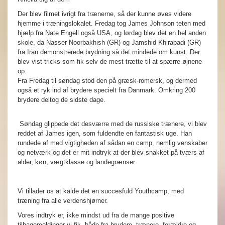
Der blev filmet ivrigt fra trænerne, så der kunne øves videre
hjemme i træningslokalet. Fredag tog James Johnson teten med
hjælp fra Nate Engell også USA, og lørdag blev det en hel anden
skole, da Nasser Noorbakhish (GR) og Jamshid Khirabadi (GR)
fra Iran demonstrerede brydning så det mindede om kunst. Der
blev vist tricks som fik selv de mest trætte til at spærre øjnene
op.
Fra Fredag til søndag stod den på græsk-romersk, og dermed
også et ryk ind af brydere specielt fra Danmark. Omkring 200
brydere deltog de sidste dage.
Søndag glippede det desværre med de russiske trænere, vi blev
reddet af James igen, som fuldendte en fantastisk uge. Han
rundede af med vigtigheden af sådan en camp, nemlig venskaber
og netværk og det er mit indtryk at der blev snakket på tværs af
alder, køn, vægtklasse og landegrænser.
Vi tillader os at kalde det en succesfuld Youthcamp, med
træning fra alle verdenshjørner.
Vores indtryk er, ikke mindst ud fra de mange positive
tilbagemeldinger vi fik, både fra brydere, trænere, forældre og