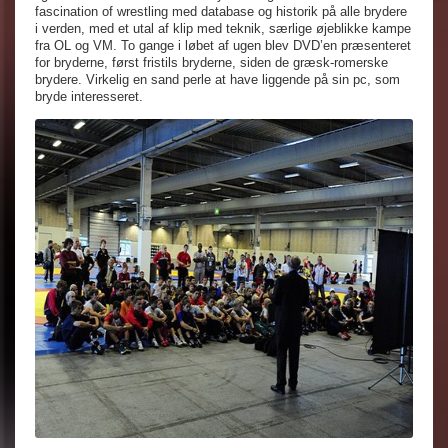
fascination of wrestling med database og historik på alle brydere
i verden, med et utal af klip med teknik, særlige øjeblikke kampe
fra OL og VM. To gange i løbet af ugen blev DVD’en præsenteret
for bryderne, først fristils bryderne, siden de græsk-romerske
brydere. Virkelig en sand perle at have liggende på sin pc, som
bryde interesseret.