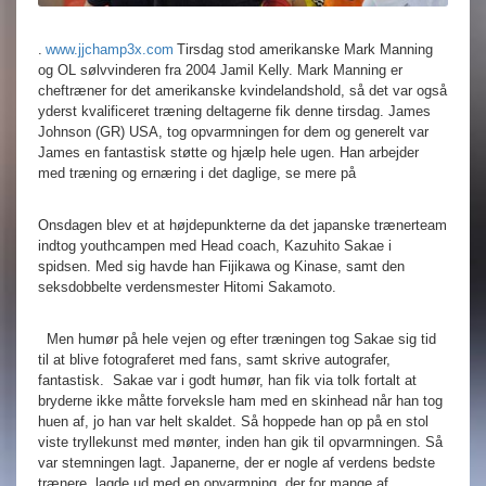
.
www.jjchamp3x.com
Tirsdag stod amerikanske Mark Manning
og OL sølvvinderen fra 2004 Jamil Kelly. Mark Manning er
cheftræner for det amerikanske kvindelandshold, så det var også
yderst kvalificeret træning deltagerne fik denne tirsdag. James
Johnson (GR) USA, tog opvarmningen for dem og generelt var
James en fantastisk støtte og hjælp hele ugen. Han arbejder
med træning og ernæring i det daglige, se mere på
Onsdagen blev et at højdepunkterne da det japanske trænerteam
indtog youthcampen med Head coach, Kazuhito Sakae i
spidsen. Med sig havde han Fijikawa og Kinase, samt den
seksdobbelte verdensmester Hitomi Sakamoto.
Men humør på hele vejen og efter træningen tog Sakae sig tid
til at blive fotograferet med fans, samt skrive autografer,
fantastisk. Sakae var i godt humør, han fik via tolk fortalt at
bryderne ikke måtte forveksle ham med en skinhead når han tog
huen af, jo han var helt skaldet. Så hoppede han op på en stol
viste tryllekunst med mønter, inden han gik til opvarmningen. Så
var stemningen lagt. Japanerne, der er nogle af verdens bedste
trænere, lagde ud med en opvarmning, der for mange af