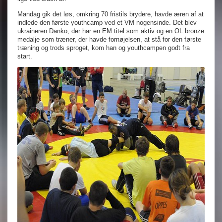
Mandag gik det løs, omkring 70 fristils brydere, havde æren af at
indlede den første youthcamp ved et VM nogensinde. Det blev
ukraineren Danko, der har en EM titel som aktiv og en OL bronze
medalje som træner, der havde fornøjelsen, at stå for den første
træning og trods sproget, kom han og youthcampen godt fra
start.