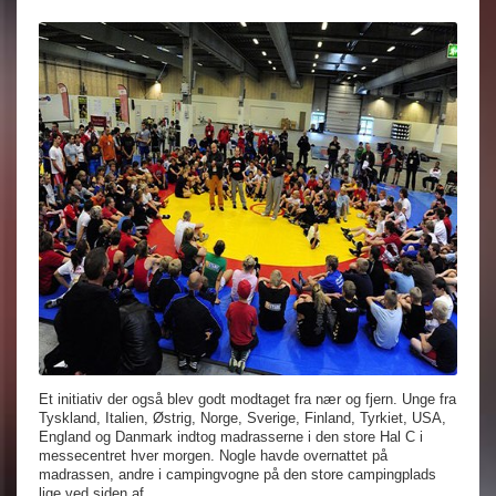
Et initiativ der også blev godt modtaget fra nær og fjern. Unge fra
Tyskland, Italien, Østrig, Norge, Sverige, Finland, Tyrkiet, USA,
England og Danmark indtog madrasserne i den store Hal C i
messecentret hver morgen. Nogle havde overnattet på
madrassen, andre i campingvogne på den store campingplads
lige ved siden af.