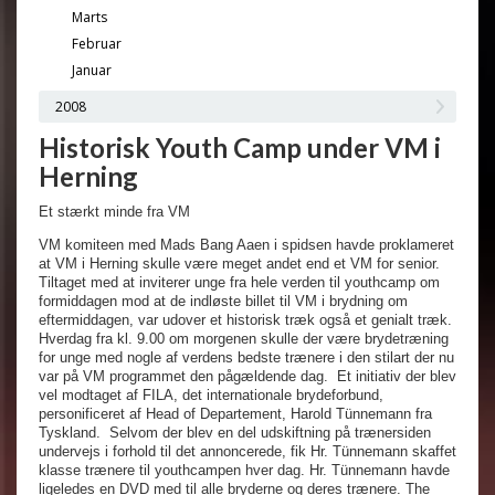
Marts
Februar
Januar
2008
Historisk Youth Camp under VM i
Herning
Et stærkt minde fra VM
VM komiteen med Mads Bang Aaen i spidsen havde proklameret
at VM i Herning skulle være meget andet end et VM for senior.
Tiltaget med at inviterer unge fra hele verden til youthcamp om
formiddagen mod at de indløste billet til VM i brydning om
eftermiddagen, var udover et historisk træk også et genialt træk.
Hverdag fra kl. 9.00 om morgenen skulle der være brydetræning
for unge med nogle af verdens bedste trænere i den stilart der nu
var på VM programmet den pågældende dag.
Et initiativ der blev
vel modtaget af FILA, det internationale brydeforbund,
personificeret af Head of Departement, Harold Tünnemann fra
Tyskland.
Selvom der blev en del udskiftning på trænersiden
undervejs i forhold til det annoncerede, fik Hr. Tünnemann skaffet
klasse trænere til youthcampen hver dag. Hr. Tünnemann havde
ligeledes en DVD med til alle bryderne og deres trænere. The