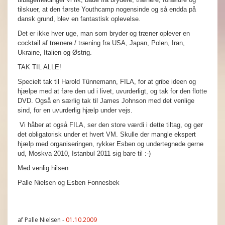
tilskuer, at den første Youthcamp nogensinde og så endda på
dansk grund, blev en fantastisk oplevelse.
Det er ikke hver uge, man som bryder og træner oplever en
cocktail af trænere / træning fra USA, Japan, Polen, Iran,
Ukraine, Italien og Østrig.
TAK TIL ALLE!
Specielt tak til Harold Tünnemann, FILA, for at gribe ideen og
hjælpe med at føre den ud i livet, uvurderligt, og tak for den flotte
DVD. Også en særlig tak til James Johnson med det venlige
sind, for en uvurderlig hjælp under vejs.
Vi håber at også FILA, ser den store værdi i dette tiltag, og gør
det obligatorisk under et hvert VM. Skulle der mangle ekspert
hjælp med organiseringen, rykker Esben og undertegnede gerne
ud, Moskva 2010, Istanbul 2011 sig bare til :-)
Med venlig hilsen
Palle Nielsen og Esben Fonnesbek
af Palle Nielsen -
01.10.2009