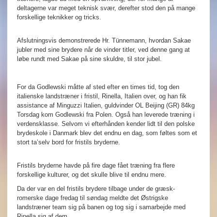
deltagerne var meget teknisk svær, derefter stod den på mange
forskellige teknikker og tricks.
Afslutningsvis demonstrerede Hr. Tünnemann, hvordan Sakae
jubler med sine brydere når de vinder titler, ved denne gang at
løbe rundt med Sakae på sine skuldre, til stor jubel.
For da Godlewski måtte af sted efter en times tid, tog den
italienske landstræner i fristil, Rinella, Italien over, og han fik
assistance af Minguzzi Italien, guldvinder OL Beijing (GR) 84kg
Torsdag kom Godlewski fra Polen. Også han leverede træning i
verdensklasse. Selvom vi efterhånden kender lidt til den polske
brydeskole i Danmark blev det endnu en dag, som føltes som et
stort ta’selv bord for fristils bryderne.
Fristils bryderne havde på fire dage fået træning fra flere
forskellige kulturer, og det skulle blive til endnu mere.
Da der var en del fristils brydere tilbage under de græsk-
romerske dage fredag til søndag meldte det Østrigske
landstræner team sig på banen og tog sig i samarbejde med
Rinella sig af dem